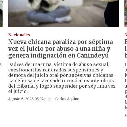
Nacionales
N
Nueva chicana paraliza por séptima
vez el juicio por abuso a una niña y
genera indignación en Canindeyú
s
Padres de una niña, víctima de abuso sexual,
L
cuestionan las reiteradas suspensiones y
b
demora del juicio oral por sucesivas chicanas.
N
La defensa del acusado recusó a los miembros
D
del tribunal y logró suspender por séptima vez
u
el juicio.
p
d
·
Agosto 6, 2026 05:02 p. m.
Carlos Aquino
U
l
A