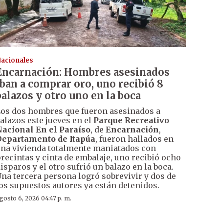
acionales
Encarnación: Hombres asesinados
iban a comprar oro, uno recibió 8
balazos y otro uno en la boca
os dos hombres que fueron asesinados a
alazos este jueves en el
Parque Recreativo
acional En el Paraíso
, de
Encarnación
,
epartamento de Itapúa
, fueron hallados en
na vivienda totalmente maniatados con
recintas y cinta de embalaje, uno recibió ocho
isparos y el otro sufrió un balazo en la boca.
na tercera persona logró sobrevivir y dos de
os supuestos autores ya están detenidos.
gosto 6, 2026 04:47 p. m.