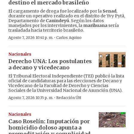
destino el mercado brasileño
El cargamento de droga fue localizado por la
Senad
,
durante un operativo realizado en el distrito de Yvy Pytã,
Departamento de
Canindeyú
. Según los datos
manejados por los intervinientes, la
marihuana
sería
trasladada hacia territorio brasileño.
·
Agosto 7, 2026 10:41 p. m.
Carlos Aquino
Nacionales
Derecho UNA: Los postulantes
a decano y vicedecano
El Tribunal Electoral Independiente (TEI) publicó la lista
oficial de candidaturas para las elecciones de Decano y
Vicedecano de la Facultad de Derecho y Ciencias
Sociales de la Universidad Nacional de Asunción (UNA).
·
Agosto 7, 2026 10:35 p. m.
Redacción ÚH
Nacionales
Caso Roselín: Imputación por
homicidio doloso apunta a
premeditación y complicidad