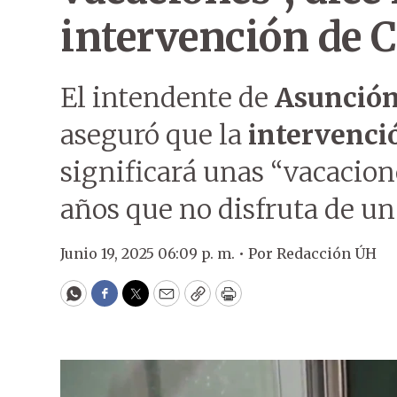
intervención de
El intendente de
Asunció
aseguró que la
intervenci
significará unas “vacacion
años que no disfruta de un
Junio 19, 2025 06:09 p. m. •
Por
Redacción ÚH
WhatsApp
Facebook
Twitter
Email
Copy
Print