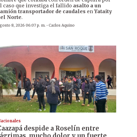
l caso que investiga el fallido
asalto a un
amión transportador de caudales
en
Yataity
el Norte
.
·
gosto 8, 2026 06:07 p. m.
Carlos Aquino
acionales
Caazapá despide a Roselín entre
lágrimas, mucho dolor y un fuerte