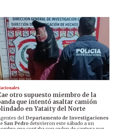
acionales
Cae otro supuesto miembro de la
banda que intentó asaltar camión
blindado en Yataity del Norte
gentes del
Departamento de Investigaciones
de
San Pedro
detuvieron este sábado a un
ombre que contaba con orden de captura por