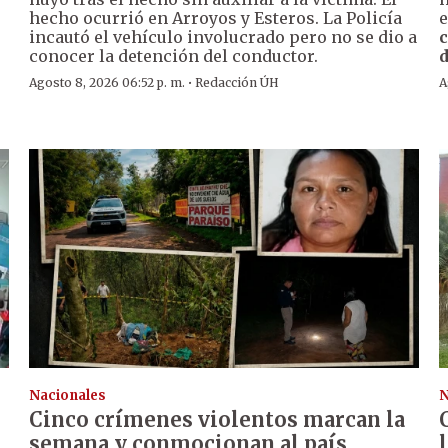
hecho ocurrió en Arroyos y Esteros. La Policía
e
incautó el vehículo involucrado pero no se dio a
c
conocer la detención del conductor.
d
·
Agosto 8, 2026 06:52 p. m.
Redacción ÚH
A
Nacionales
N
Cinco crímenes violentos marcan la
semana y conmocionan al país