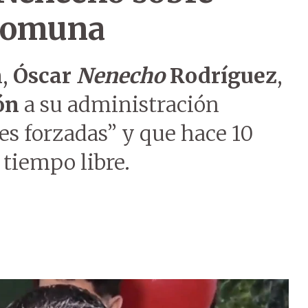
 Comuna
n
,
Óscar
Nenecho
Rodríguez
,
ón
a su administración
es forzadas” y que hace 10
 tiempo libre.