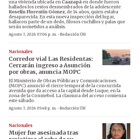
una vivienda ubicada en
Caazapá
en donde fueron
hallados los restos desmembrados de la adolescente
Roselín Florentín Gómez
, de 14 años, quien estaba
desaparecida. En esta nueva inspección del lugar,
hallaron parte de un dedo, filosos cuchillos y palas que
serán sometidos a análisis.
·
Agosto 7, 2026 07:06 p. m.
Redacción ÚH
Nacionales
Corredor vial Las Residentas:
Cerrarán ingreso a Asunción
por obras, anuncia MOPC
El Ministerio de Obras Públicas y Comunicaciones
(MOPC) anunció el cierre temporal de la concurrida
avenida que da acceso a la capital desde Luque, en la
zona de la Conmebol. La clausura del acceso comienza
este sábado.
·
Agosto 7, 2026 05:48 p. m.
Redacción ÚH
Nacionales
Mujer fue asesinada tras