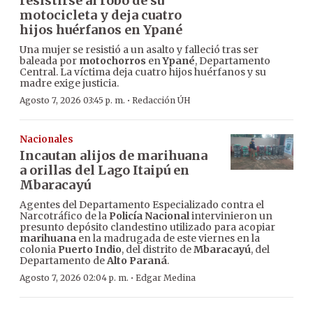
resistirse al robo de su
motocicleta y deja cuatro
hijos huérfanos en Ypané
Una mujer se resistió a un asalto y falleció tras ser
baleada por
motochorros
en
Ypané
, Departamento
Central. La víctima deja cuatro hijos huérfanos y su
madre exige justicia.
·
Agosto 7, 2026 03:45 p. m.
Redacción ÚH
Nacionales
Incautan alijos de marihuana
a orillas del Lago Itaipú en
Mbaracayú
Agentes del Departamento Especializado contra el
Narcotráfico de la
Policía Nacional
intervinieron un
presunto depósito clandestino utilizado para acopiar
marihuana
en la madrugada de este viernes en la
colonia
Puerto Indio
, del distrito de
Mbaracayú
, del
Departamento de
Alto Paraná
.
·
Agosto 7, 2026 02:04 p. m.
Edgar Medina