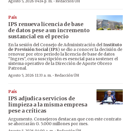
·
Agosto 5, 2026 04:14 p. m.
Redacción ÚH
País
IPS renueva licencia de base
de datos pese a un incremento
sustancial en el precio
En la sesión del Consejo de Administración del
Instituto
de Previsión Social
(
IPS
) se dio a conocer la decisión de
renovar por otro periodo la licencia de base de datos
“Ingres”, cuya suscripción es esencial para sostener el
sistema operativo de la Dirección de Aporte Obrero
Patronal.
·
Agosto 5, 2026 11:33 a. m.
Redacción ÚH
País
IPS adjudica servicios de
limpieza a la misma empresa
pese a críticas
Argumento. Consejeros destacan que con este contrato
se ahorrarán G. 5.000 millones por mes.
Agosto 5, 2026 04:00 a. m.
Redacción ÚH