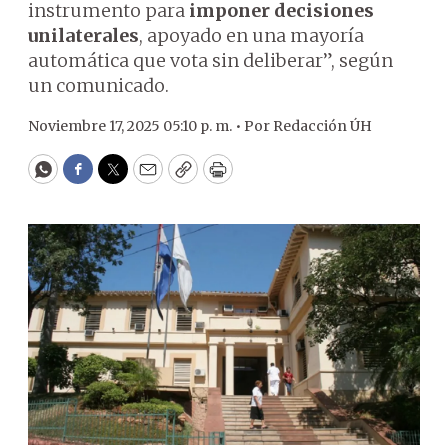
instrumento para
imponer decisiones
unilaterales
, apoyado en una mayoría
automática que vota sin deliberar”, según
un comunicado.
Noviembre 17, 2025 05:10 p. m. •
Por
Redacción ÚH
WhatsApp
Facebook
Twitter
Email
Copy
Print