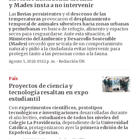
y Mades insta a no intervenir
Las
lluvias persistentes
y el
descenso de las
temperaturas
provocaron el
desplazamiento
temporal de animales silvestres hacia zonas urbanas
y periurbanas
en busca de refugio, alimento y espacios
secos para resguardarse. Ante esta situación, el
Ministerio del Ambiente y Desarrollo Sostenible
(Mades)
recordó que se trata de un comportamiento
natural y pidió a la ciudadanía evitar intervenir para
proteger tanto a las personas como a la fauna.
·
Agosto 5, 2026 05:12 p. m.
Redacción ÚH
País
Proyectos de ciencia y
tecnología resaltan en expo
estudiantil
Con
experimentos científicos, prototipos
tecnológicos e investigaciones
desarrolladas durante
el año lectivo
, estudiantes de todos los niveles del
Colegio La Providencia
, dependiente de la
Universidad
Católica
, protagonizaron ayer la
primera edición de la
Expoferia de Ciencias.