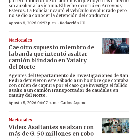
por el conductor de un automóvil que huyó tras el hecho
sin auxiliar a la víctima. El hecho ocurrió en Arroyos y
Esteros. La Policía incautó el vehículo involucrado pero
no se dio a conocer la detención del conductor.
·
Agosto 8, 2026 06:52 p. m.
Redacción ÚH
Nacionales
Cae otro supuesto miembro de
la banda que intentó asaltar
camión blindado en Yataity
del Norte
Agentes del
Departamento de Investigaciones
de
San
Pedro
detuvieron este sábado a un hombre que contaba
con orden de captura por el caso que investiga el fallido
asalto a un camión transportador de caudales
en
Yataity del Norte
.
·
Agosto 8, 2026 06:07 p. m.
Carlos Aquino
Nacionales
Video: Asaltantes se alzan con
más de G. 50 millones en robo