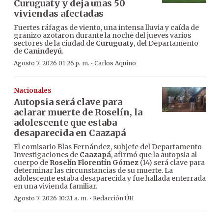
Curuguaty y deja unas 50
viviendas afectadas
Fuertes ráfagas de viento, una intensa lluvia y caída de
granizo azotaron durante la noche del jueves varios
sectores de la ciudad de
Curuguaty
, del Departamento
de
Canindeyú
.
·
Agosto 7, 2026 01:26 p. m.
Carlos Aquino
Nacionales
Autopsia será clave para
aclarar muerte de Roselín, la
adolescente que estaba
desaparecida en Caazapá
El comisario Blas Fernández, subjefe del Departamento
Investigaciones de
Caazapá
, afirmó que la autopsia al
cuerpo de
Roselín Florentín Gómez
(14) será clave para
determinar las circunstancias de su muerte. La
adolescente estaba desaparecida y fue hallada enterrada
en una vivienda familiar.
·
Agosto 7, 2026 10:21 a. m.
Redacción ÚH