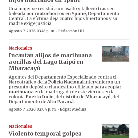
Una mujer se resistió a un asalto y falleció tras ser
baleada por
motochorros
en
Ypané
, Departamento
Central. La víctima deja cuatro hijos huérfanos y su
madre exige justicia.
·
Agosto 7, 2026 03:45 p. m.
Redacción ÚH
Nacionales
Incautan alijos de marihuana
a orillas del Lago Itaipú en
Mbaracayú
Agentes del Departamento Especializado contra el
Narcotráfico de la
Policía Nacional
intervinieron un
presunto depósito clandestino utilizado para acopiar
marihuana
en la madrugada de este viernes en la
colonia
Puerto Indio
, del distrito de
Mbaracayú
, del
Departamento de
Alto Paraná
.
·
Agosto 7, 2026 02:04 p. m.
Edgar Medina
Nacionales
Violento temporal golpea