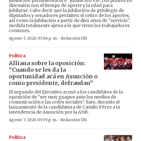
jubilación parlamentaria o “jubilación VIP. Los puntos en
discusión son el tiempo de aporte y la edad para
jubilarse. Cabe decir que la jubilación de privilegio de
diputados y senadores permiten el retiro de los aportes,
así como la jubilación a partir de diez años de “servicio”,
medida totalmente ajena a lo que viven los trabajadores
comunes.
·
Agosto 7, 2026 07:06 p. m.
Redacción ÚH
Política
Alliana sobre la oposición:
“Cuando se les da la
oportunidad acá en Asunción o
como presidente, defraudan”
El segundo del Ejecutivo acusó a los candidatos de la
oposición de “ser muy guapos ante los medios de
comunicación y las redes sociales”. Esto, durante el
lanzamiento de la candidatura de Camilo Pérez a la
intendencia de Asunción por la ANR.
·
Agosto 7, 2026 05:59 p. m.
Redacción ÚH
Política