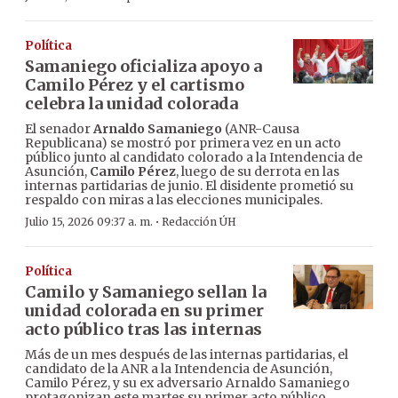
Política
Samaniego oficializa apoyo a
Camilo Pérez y el cartismo
celebra la unidad colorada
El senador
Arnaldo Samaniego
(ANR-Causa
Republicana) se mostró por primera vez en un acto
público junto al candidato colorado a la Intendencia de
Asunción,
Camilo Pérez
, luego de su derrota en las
internas partidarias de junio. El disidente prometió su
respaldo con miras a las elecciones municipales.
·
Julio 15, 2026 09:37 a. m.
Redacción ÚH
Política
Camilo y Samaniego sellan la
unidad colorada en su primer
acto público tras las internas
Más de un mes después de las internas partidarias, el
candidato de la ANR a la Intendencia de Asunción,
Camilo Pérez, y su ex adversario Arnaldo Samaniego
protagonizan este martes su primer acto público