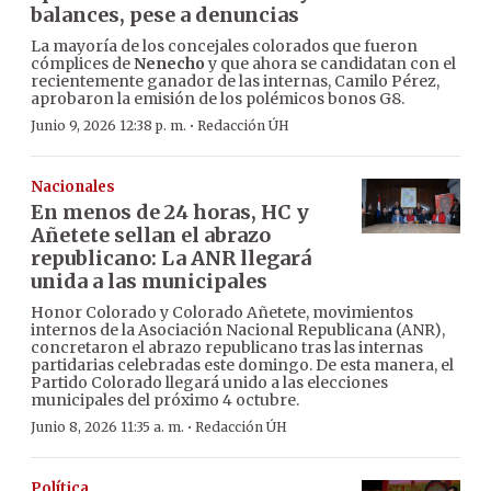
balances, pese a denuncias
La mayoría de los concejales colorados que fueron
cómplices de
Nenecho
y que ahora se candidatan con el
recientemente ganador de las internas, Camilo Pérez,
aprobaron la emisión de los polémicos bonos G8.
·
Junio 9, 2026 12:38 p. m.
Redacción ÚH
Nacionales
En menos de 24 horas, HC y
Añetete sellan el abrazo
republicano: La ANR llegará
unida a las municipales
Honor Colorado y Colorado Añetete, movimientos
internos de la Asociación Nacional Republicana (ANR),
concretaron el abrazo republicano tras las internas
partidarias celebradas este domingo. De esta manera, el
Partido Colorado llegará unido a las elecciones
municipales del próximo 4 octubre.
·
Junio 8, 2026 11:35 a. m.
Redacción ÚH
Política