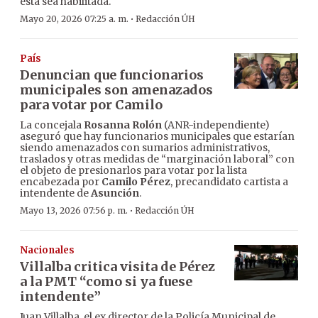
esta sea habilitada.
·
Mayo 20, 2026 07:25 a. m.
Redacción ÚH
País
Denuncian que funcionarios
municipales son amenazados
para votar por Camilo
La concejala
Rosanna Rolón
(ANR-independiente)
aseguró que hay funcionarios municipales que estarían
siendo amenazados con sumarios administrativos,
traslados y otras medidas de “marginación laboral” con
el objeto de presionarlos para votar por la lista
encabezada por
Camilo Pérez
, precandidato cartista a
intendente de
Asunción
.
·
Mayo 13, 2026 07:56 p. m.
Redacción ÚH
Nacionales
Villalba critica visita de Pérez
a la PMT “como si ya fuese
intendente”
Juan Villalba, el ex director de la Policía Municipal de