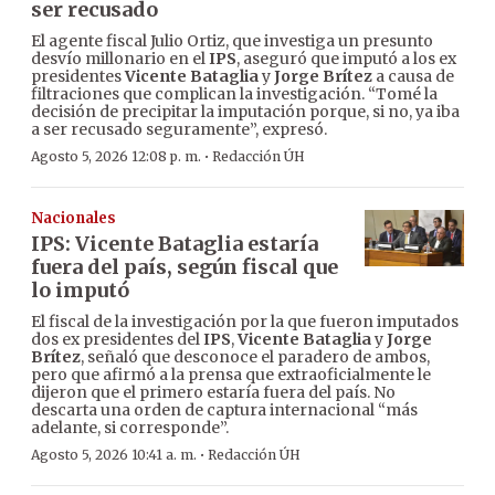
ser recusado
El agente fiscal Julio Ortiz, que investiga un presunto
desvío millonario en el
IPS
, aseguró que imputó a los ex
presidentes
Vicente Bataglia
y
Jorge Brítez
a causa de
filtraciones que complican la investigación. “Tomé la
decisión de precipitar la imputación porque, si no, ya iba
a ser recusado seguramente”, expresó.
·
Agosto 5, 2026 12:08 p. m.
Redacción ÚH
Nacionales
IPS: Vicente Bataglia estaría
fuera del país, según fiscal que
lo imputó
El fiscal de la investigación por la que fueron imputados
dos ex presidentes del
IPS
,
Vicente Bataglia
y
Jorge
Brítez
, señaló que desconoce el paradero de ambos,
pero que afirmó a la prensa que extraoficialmente le
dijeron que el primero estaría fuera del país. No
descarta una orden de captura internacional “más
adelante, si corresponde”.
·
Agosto 5, 2026 10:41 a. m.
Redacción ÚH