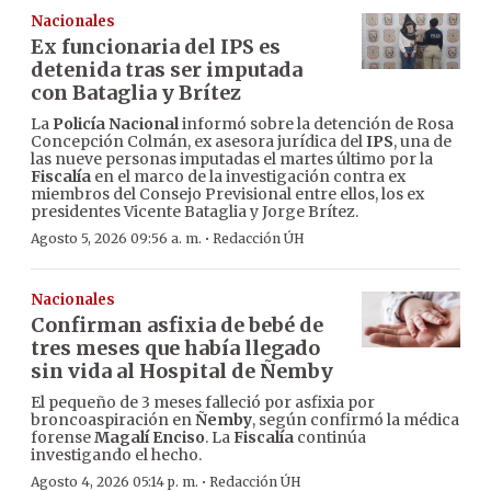
Nacionales
Ex funcionaria del IPS es
detenida tras ser imputada
con Bataglia y Brítez
La
Policía Nacional
informó sobre la detención de Rosa
Concepción Colmán, ex asesora jurídica del
IPS
, una de
las nueve personas imputadas el martes último por la
Fiscalía
en el marco de la investigación contra ex
miembros del Consejo Previsional entre ellos, los ex
presidentes Vicente Bataglia y Jorge Brítez.
·
Agosto 5, 2026 09:56 a. m.
Redacción ÚH
Nacionales
Confirman asfixia de bebé de
tres meses que había llegado
sin vida al Hospital de Ñemby
El pequeño de 3 meses falleció por asfixia por
broncoaspiración en
Ñemby
, según confirmó la médica
forense
Magalí Enciso
. La
Fiscalía
continúa
investigando el hecho.
·
Agosto 4, 2026 05:14 p. m.
Redacción ÚH