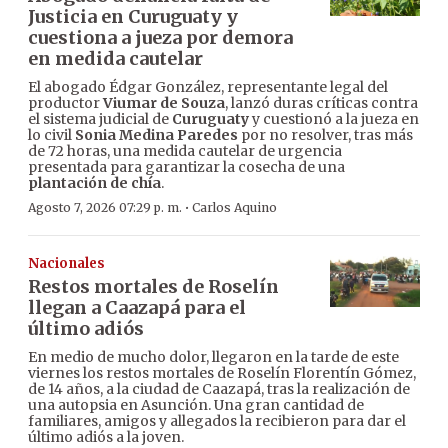
Justicia en Curuguaty y
cuestiona a jueza por demora
en medida cautelar
El abogado Édgar González, representante legal del
productor
Viumar de Souza
, lanzó duras críticas contra
el sistema judicial de
Curuguaty
y cuestionó a la jueza en
lo civil
Sonia Medina Paredes
por no resolver, tras más
de 72 horas, una medida cautelar de urgencia
presentada para garantizar la cosecha de una
plantación de chía
.
·
Agosto 7, 2026 07:29 p. m.
Carlos Aquino
Nacionales
Restos mortales de Roselín
llegan a Caazapá para el
último adiós
En medio de mucho dolor, llegaron en la tarde de este
viernes los restos mortales de Roselín Florentín Gómez,
de 14 años, a la ciudad de Caazapá, tras la realización de
una autopsia en Asunción. Una gran cantidad de
familiares, amigos y allegados la recibieron para dar el
último adiós a la joven.