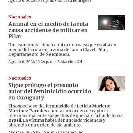
·
Agosto 6, 2026 10:38 p. m.
Vanessa Rodríguez
Nacionales
Animal en el medio de la ruta
causa accidente de militar en
Pilar
Una camioneta chocó contra una vaca que estaba en
medio de la ruta en la zona de Loma Clavel,
Pilar
,
Departamento de
Ñeembucú
.
·
Agosto 6, 2026 10:24 p. m.
Redacción ÚH
Nacionales
Sigue prófugo el presunto
autor del feminicidio ocurrido
en Curuguaty
El sospechoso del
feminicidio
de
Leticia Marlene
Martínez Paredes
cuenta con orden de captura
internacional ante sospechas de que habría huido hacia
Brasil
. La víctima había denunciado violencia y
obtenido una orden de alejamiento.
·
Agosto 6, 2026 09:56 p. m.
Carlos Aquino