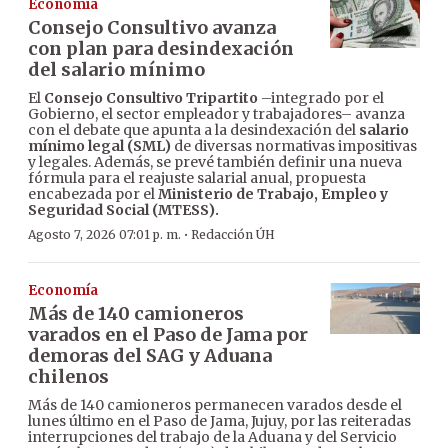
Economía
Consejo Consultivo avanza
con plan para desindexación
del salario mínimo
El
Consejo Consultivo Tripartito
–integrado por el
Gobierno, el sector empleador y trabajadores– avanza
con el debate que apunta a la desindexación del
salario
mínimo legal (SML)
de diversas normativas impositivas
y legales. Además, se prevé también definir una nueva
fórmula para el reajuste salarial anual, propuesta
encabezada por el
Ministerio de Trabajo, Empleo y
Seguridad Social (MTESS).
·
Agosto 7, 2026 07:01 p. m.
Redacción ÚH
Economía
Más de 140 camioneros
varados en el Paso de Jama por
demoras del SAG y Aduana
chilenos
Más de 140 camioneros permanecen varados desde el
lunes último en el Paso de Jama, Jujuy, por las reiteradas
interrupciones del trabajo de la Aduana y del Servicio