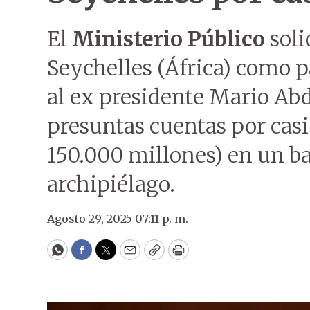
El
Ministerio Público
soli
Seychelles (África) como p
al ex presidente Mario Ab
presuntas cuentas por casi
150.000 millones) en un b
archipiélago.
Agosto 29, 2025 07:11 p. m.
WhatsApp
Facebook
Twitter
Email
Copy
Print