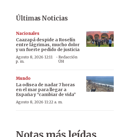
Últimas Noticias
Nacionales
Caazapá despide a Roselín
entre lágrimas, mucho dolor
y un fuerte pedido de justicia
·
Agosto 8, 2026 12:11
Redacción
p. m.
ÚH
Mundo
La odisea de nadar 7 horas
en el mar para llegar a
España y “cambiar de vida”
Agosto 8, 2026 11:22 a. m.
Notas más leídas