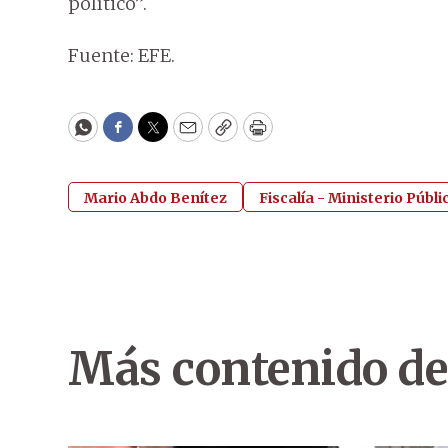
político”.
Fuente: EFE.
WhatsApp
Facebook
Twitter
Email
Copy
Print
Mario Abdo Benítez
Fiscalía - Ministerio Públi
Más contenido de