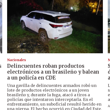
Nacionales
N
s
Delincuentes roban productos
electrónicos a un brasileño y balean
a un policía en CDE
Una gavilla de delincuentes armados robó un
L
lote de productos electrónicos a un joven
s
brasileño y, durante la fuga, atacó a tiros a
e
policías que intentaron interceptarla. En el
a
enfrentamiento, un suboficial resultó herido en
A
una pierna. El hecho ocurrió en Ciudad del Este.