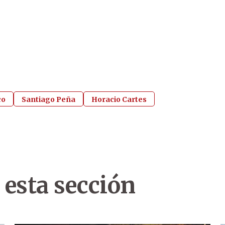
co
Santiago Peña
Horacio Cartes
 esta sección