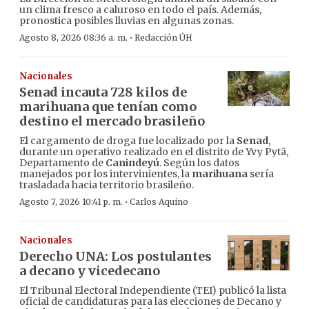
un clima fresco a caluroso en todo el país. Además,
pronostica posibles lluvias en algunas zonas.
·
Agosto 8, 2026 08:36 a. m.
Redacción ÚH
Nacionales
Senad incauta 728 kilos de
marihuana que tenían como
destino el mercado brasileño
El cargamento de droga fue localizado por la
Senad
,
durante un operativo realizado en el distrito de Yvy Pytã,
Departamento de
Canindeyú
. Según los datos
manejados por los intervinientes, la
marihuana
sería
trasladada hacia territorio brasileño.
·
Agosto 7, 2026 10:41 p. m.
Carlos Aquino
Nacionales
Derecho UNA: Los postulantes
a decano y vicedecano
El Tribunal Electoral Independiente (TEI) publicó la lista
oficial de candidaturas para las elecciones de Decano y