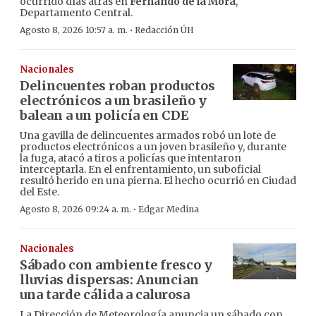
ocurrido días atrás en
Fernando de la Mora
,
Departamento Central.
·
Agosto 8, 2026 10:57 a. m.
Redacción ÚH
Nacionales
Delincuentes roban productos
electrónicos a un brasileño y
balean a un policía en CDE
Una gavilla de delincuentes armados robó un lote de
productos electrónicos a un joven brasileño y, durante
la fuga, atacó a tiros a policías que intentaron
interceptarla. En el enfrentamiento, un suboficial
resultó herido en una pierna. El hecho ocurrió en Ciudad
del Este.
·
Agosto 8, 2026 09:24 a. m.
Edgar Medina
Nacionales
Sábado con ambiente fresco y
lluvias dispersas: Anuncian
una tarde cálida a calurosa
La Dirección de Meteorología anuncia un sábado con