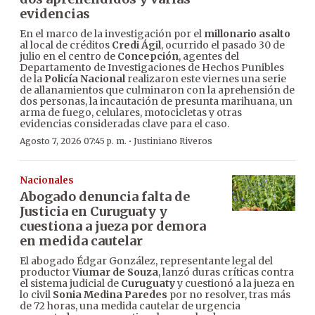
evidencias
En el marco de la investigación por el
millonario asalto
al local de créditos
Credi Ágil
, ocurrido el pasado 30 de
julio en el centro de
Concepción
, agentes del
Departamento de Investigaciones de Hechos Punibles
de la
Policía Nacional
realizaron este viernes una serie
de allanamientos que culminaron con la aprehensión de
dos personas, la incautación de presunta marihuana, un
arma de fuego, celulares, motocicletas y otras
evidencias consideradas clave para el caso.
·
Agosto 7, 2026 07:45 p. m.
Justiniano Riveros
Nacionales
Abogado denuncia falta de
Justicia en Curuguaty y
cuestiona a jueza por demora
en medida cautelar
El abogado Édgar González, representante legal del
productor
Viumar de Souza
, lanzó duras críticas contra
el sistema judicial de
Curuguaty
y cuestionó a la jueza en
lo civil
Sonia Medina Paredes
por no resolver, tras más
de 72 horas, una medida cautelar de urgencia