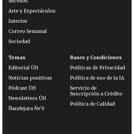
Sucesos
Arte y Espectáculos
Interior
Correo Semanal
Sociedad
Temas
Bases y Condiciones
Editorial ÚH
Políticas de Privacidad
Noticias positivas
Política de uso de la IA
Pódcast ÚH
Servicio de
Suscripción a Crédito
Newsletters ÚH
Política de Calidad
Ñandejara Ñe’ẽ