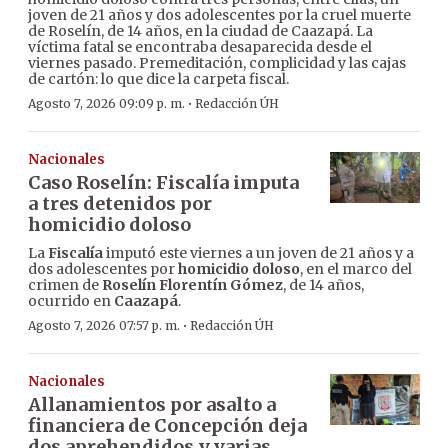
joven de 21 años y dos adolescentes por la cruel muerte
de Roselín, de 14 años, en la ciudad de Caazapá. La
víctima fatal se encontraba desaparecida desde el
viernes pasado. Premeditación, complicidad y las cajas
de cartón: lo que dice la carpeta fiscal.
·
Agosto 7, 2026 09:09 p. m.
Redacción ÚH
Nacionales
Caso Roselín: Fiscalía imputa
a tres detenidos por
homicidio doloso
La
Fiscalía
imputó este viernes a un joven de 21 años y a
dos adolescentes por
homicidio doloso
, en el marco del
crimen de
Roselín Florentín Gómez
, de 14 años,
ocurrido en
Caazapá
.
·
Agosto 7, 2026 07:57 p. m.
Redacción ÚH
Nacionales
Allanamientos por asalto a
financiera de Concepción deja
dos aprehendidos y varias