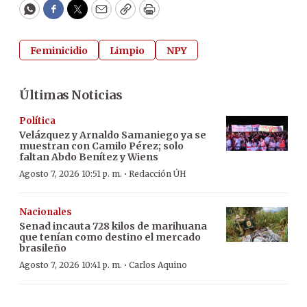
WhatsApp
Facebook
Twitter
Email
Copy
Print
Feminicidio
Limpio
NPY
Últimas Noticias
Política
Velázquez y Arnaldo Samaniego ya se
muestran con Camilo Pérez; solo
faltan Abdo Benítez y Wiens
·
Agosto 7, 2026 10:51 p. m.
Redacción ÚH
Nacionales
Senad incauta 728 kilos de marihuana
que tenían como destino el mercado
brasileño
·
Agosto 7, 2026 10:41 p. m.
Carlos Aquino