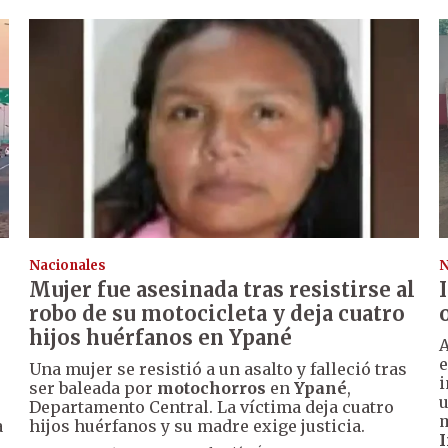
Nacionales
N
Mujer fue asesinada tras resistirse al
robo de su motocicleta y deja cuatro
hijos huérfanos en Ypané
A
e
Una mujer se resistió a un asalto y falleció tras
i
ser baleada por
motochorros
en
Ypané
,
u
Departamento Central. La víctima deja cuatro
m
a
hijos huérfanos y su madre exige justicia.
I