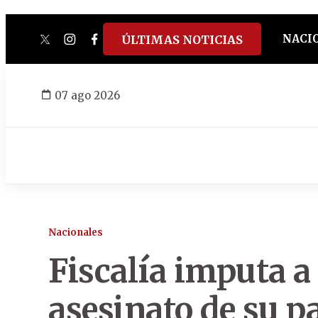
NACI
ÚLTIMAS NOTICIAS
twitter
instagram
facebook
tiktok
youtube
spotify
07 ago 2026
Nacionales
Fiscalía imputa a
asesinato de su p