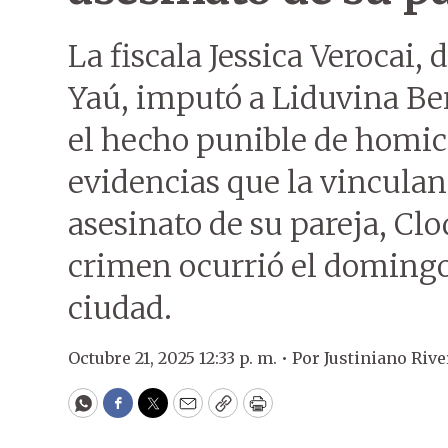
La fiscala Jessica Verocai,
Yaú, imputó a Liduvina Be
el hecho punible de homici
evidencias que la vincula
asesinato de su pareja, Clo
crimen ocurrió el domingo
ciudad.
Octubre 21, 2025 12:33 p. m. •
Por
Justiniano Riv
WhatsApp
Facebook
Twitter
Email
Copy
Print