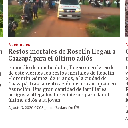
Nacionales
N
n
Restos mortales de Roselín llegan a
Caazapá para el último adiós
En medio de mucho dolor, llegaron en la tarde
de este viernes los restos mortales de Roselín
v
l
Florentín Gómez, de 14 años, a la ciudad de
e
Caazapá, tras la realización de una autopsia en
d
y
Asunción. Una gran cantidad de familiares,
amigos y allegados la recibieron para dar el
d
último adiós a la joven.
l
c
·
Agosto 7, 2026 07:08 p. m.
Redacción ÚH
a
A