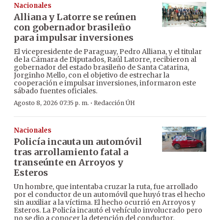
Nacionales
Alliana y Latorre se reúnen
con gobernador brasileño
para impulsar inversiones
El vicepresidente de Paraguay, Pedro Alliana, y el titular
de la Cámara de Diputados, Raúl Latorre, recibieron al
gobernador del estado brasileño de Santa Catarina,
Jorginho Mello, con el objetivo de estrechar la
cooperación e impulsar inversiones, informaron este
sábado fuentes oficiales.
·
Agosto 8, 2026 07:35 p. m.
Redacción ÚH
Nacionales
Policía incauta un automóvil
tras arrollamiento fatal a
transeúnte en Arroyos y
Esteros
Un hombre, que intentaba cruzar la ruta, fue arrollado
por el conductor de un automóvil que huyó tras el hecho
sin auxiliar a la víctima. El hecho ocurrió en Arroyos y
Esteros. La Policía incautó el vehículo involucrado pero
no se dio a conocer la detención del conductor.