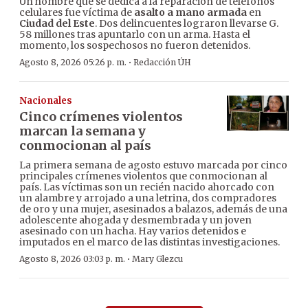
Un hombre que se dedica a la reparación de teléfonos
celulares fue víctima de
asalto a mano armada
en
Ciudad del Este
. Dos delincuentes lograron llevarse G.
58 millones tras apuntarlo con un arma. Hasta el
momento, los sospechosos no fueron detenidos.
·
Agosto 8, 2026 05:26 p. m.
Redacción ÚH
Nacionales
Cinco crímenes violentos
marcan la semana y
conmocionan al país
La primera semana de agosto estuvo marcada por cinco
principales crímenes violentos que conmocionan al
país. Las víctimas son un recién nacido ahorcado con
un alambre y arrojado a una letrina, dos compradores
de oro y una mujer, asesinados a balazos, además de una
adolescente ahogada y desmembrada y un joven
asesinado con un hacha. Hay varios detenidos e
imputados en el marco de las distintas investigaciones.
·
Agosto 8, 2026 03:03 p. m.
Mary Glezcu