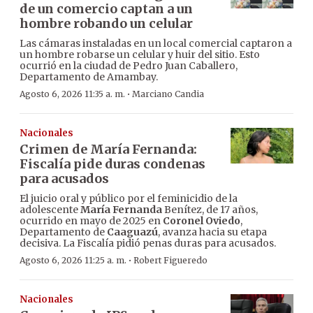
de un comercio captan a un
hombre robando un celular
Las cámaras instaladas en un local comercial captaron a
un hombre robarse un celular y huir del sitio. Esto
ocurrió en la ciudad de Pedro Juan Caballero,
Departamento de Amambay.
·
Agosto 6, 2026 11:35 a. m.
Marciano Candia
Nacionales
Crimen de María Fernanda:
Fiscalía pide duras condenas
para acusados
El juicio oral y público por el feminicidio de la
adolescente
María Fernanda
Benítez, de 17 años,
ocurrido en mayo de 2025 en
Coronel Oviedo
,
Departamento de
Caaguazú
, avanza hacia su etapa
decisiva. La Fiscalía pidió penas duras para acusados.
·
Agosto 6, 2026 11:25 a. m.
Robert Figueredo
Nacionales