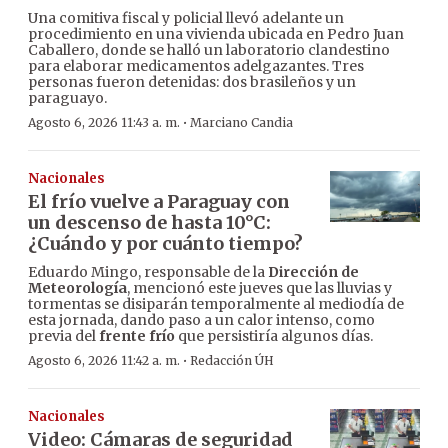
Una comitiva fiscal y policial llevó adelante un
procedimiento en una vivienda ubicada en Pedro Juan
Caballero, donde se halló un laboratorio clandestino
para elaborar medicamentos adelgazantes. Tres
personas fueron detenidas: dos brasileños y un
paraguayo.
·
Agosto 6, 2026 11:43 a. m.
Marciano Candia
Nacionales
El frío vuelve a Paraguay con
un descenso de hasta 10°C:
¿Cuándo y por cuánto tiempo?
Eduardo Mingo, responsable de la
Dirección de
Meteorología
, mencionó este jueves que las lluvias y
tormentas se disiparán temporalmente al mediodía de
esta jornada, dando paso a un calor intenso, como
previa del
frente frío
que persistiría algunos días.
·
Agosto 6, 2026 11:42 a. m.
Redacción ÚH
Nacionales
Video: Cámaras de seguridad