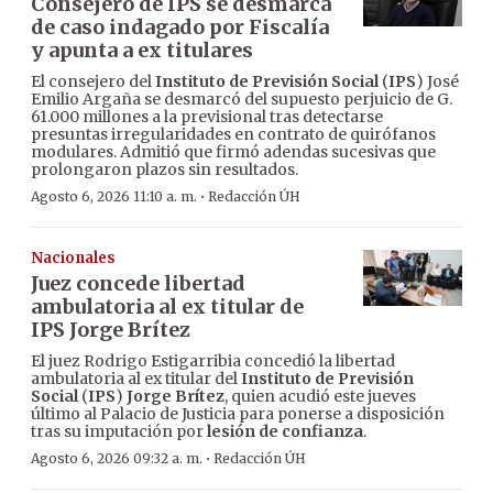
Consejero de IPS se desmarca
de caso indagado por Fiscalía
y apunta a ex titulares
El consejero del
Instituto de Previsión Social
(
IPS
) José
Emilio Argaña se desmarcó del supuesto perjuicio de G.
61.000 millones a la previsional tras detectarse
presuntas irregularidades en contrato de quirófanos
modulares. Admitió que firmó adendas sucesivas que
prolongaron plazos sin resultados.
·
Agosto 6, 2026 11:10 a. m.
Redacción ÚH
Nacionales
Juez concede libertad
ambulatoria al ex titular de
IPS Jorge Brítez
El juez Rodrigo Estigarribia concedió la libertad
ambulatoria al ex titular del
Instituto de Previsión
Social
(
IPS
)
Jorge Brítez
, quien acudió este jueves
último al Palacio de Justicia para ponerse a disposición
tras su imputación por
lesión de confianza
.
·
Agosto 6, 2026 09:32 a. m.
Redacción ÚH