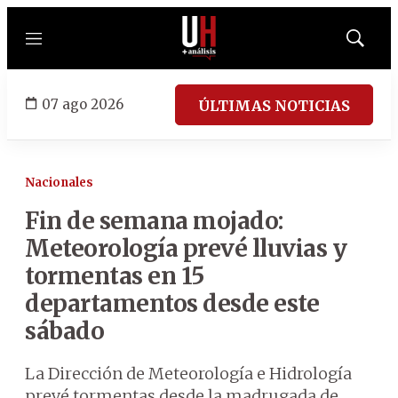
Menú
Mostrar
búsqued
07 ago 2026
ÚLTIMAS NOTICIAS
Nacionales
Fin de semana mojado:
Meteorología prevé lluvias y
tormentas en 15
departamentos desde este
sábado
La Dirección de Meteorología e Hidrología
prevé tormentas desde la madrugada de