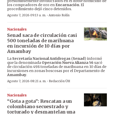
presumiblemente involucrados en el doble homicidio de
los compradores de oro en
Encarnación
. El
procedimiento dejó cinco detenidos.
·
Agosto 7, 2026 09:13 a. m.
Antonio Rolín
Nacionales
Senad saca de circulación casi
500 toneladas de marihuana
en incursión de 10 días por
Amambay
La
Secretaría Nacional Antidrogas
(
Senad
) informó
que la denominada
Operación Nueva Alianza 56
sacó
de circulación 498 toneladas de marihuana en 10 días de
incursiones en zonas boscosas por el Departamento de
Amambay
.
·
Agosto 7, 2026 08:21 a. m.
Redacción ÚH
Nacionales
“Gota a gota”: Rescatan a un
colombiano secuestrado y
torturado y desmantelan una