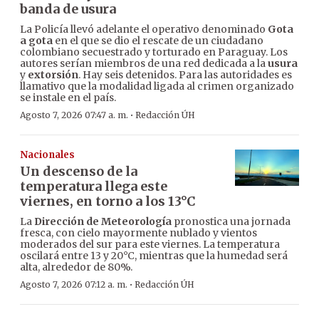
banda de usura
La Policía llevó adelante el operativo denominado
Gota
a gota
en el que se dio el rescate de un ciudadano
colombiano secuestrado y torturado en Paraguay. Los
autores serían miembros de una red dedicada a la
usura
y
extorsión
. Hay seis detenidos. Para las autoridades es
llamativo que la modalidad ligada al crimen organizado
se instale en el país.
·
Agosto 7, 2026 07:47 a. m.
Redacción ÚH
Nacionales
Un descenso de la
temperatura llega este
viernes, en torno a los 13°C
La
Dirección de Meteorología
pronostica una jornada
fresca, con cielo mayormente nublado y vientos
moderados del sur para este viernes. La temperatura
oscilará entre 13 y 20°C, mientras que la humedad será
alta, alrededor de 80%.
·
Agosto 7, 2026 07:12 a. m.
Redacción ÚH