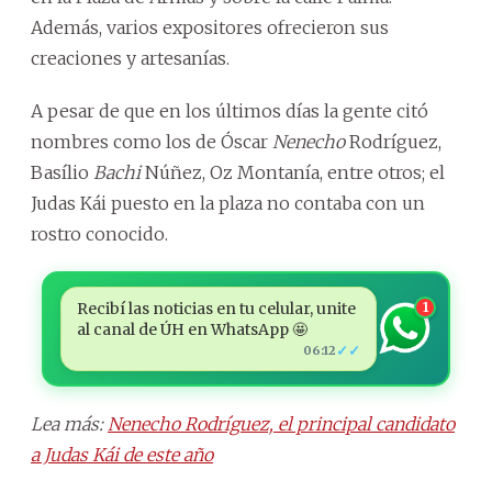
Además, varios expositores ofrecieron sus
creaciones y artesanías.
A pesar de que en los últimos días la gente citó
nombres como los de Óscar
Nenecho
Rodríguez,
Basílio
Bachi
Núñez, Oz Montanía, entre otros; el
Judas Kái puesto en la plaza no contaba con un
rostro conocido.
Recibí las noticias en tu celular, unite
1
al canal de ÚH en WhatsApp 🤩
✓✓
06:12
Lea más:
Nenecho Rodríguez, el principal candidato
a Judas Kái de este año