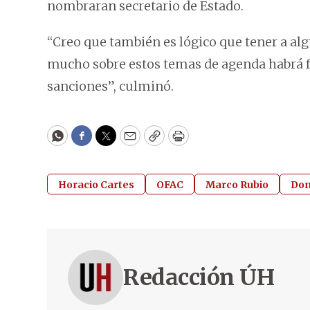
nombraran secretario de Estado.
“Creo que también es lógico que tener a al
mucho sobre estos temas de agenda habrá fa
sanciones”, culminó.
WhatsApp
Facebook
Twitter
Email
Copy
Print
Horacio Cartes
OFAC
Marco Rubio
Don
Redacción ÚH