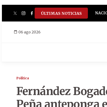
NACI
ÚLTIMAS NOTICIAS
twitter
instagram
facebook
tiktok
youtube
spotify
06 ago 2026
Política
Fernández Bogado
Peña anteponga e