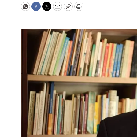
WhatsApp
Facebook
Twitter
Email
Copy
Print