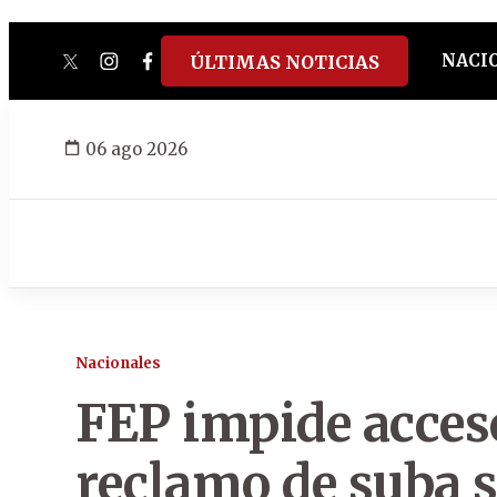
NACI
ÚLTIMAS NOTICIAS
twitter
instagram
facebook
tiktok
youtube
spotify
06 ago 2026
Nacionales
FEP impide acces
reclamo de suba s