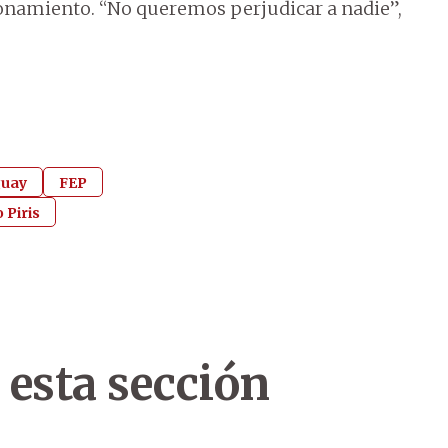
cionamiento. “No queremos perjudicar a nadie”,
guay
FEP
o Piris
 esta sección