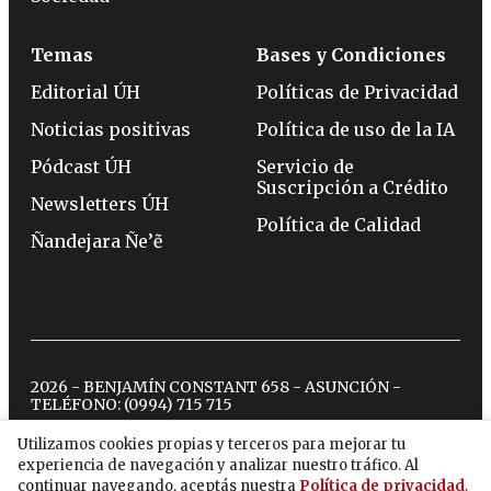
Temas
Bases y Condiciones
Editorial ÚH
Políticas de Privacidad
Noticias positivas
Política de uso de la IA
Pódcast ÚH
Servicio de
Suscripción a Crédito
Newsletters ÚH
Política de Calidad
Ñandejara Ñe’ẽ
2026 - BENJAMÍN CONSTANT 658 - ASUNCIÓN -
TELÉFONO:
(0994) 715 715
Utilizamos cookies propias y terceros para mejorar tu
experiencia de navegación y analizar nuestro tráfico. Al
twitter
instagram
facebook
tiktok
youtube
spotify
continuar navegando, aceptás nuestra
Política de privacidad
.