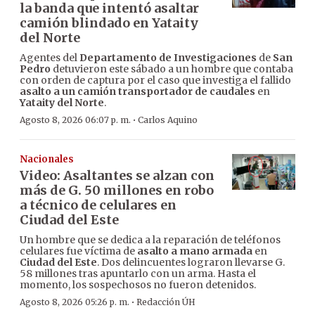
la banda que intentó asaltar
camión blindado en Yataity
del Norte
Agentes del
Departamento de Investigaciones
de
San
Pedro
detuvieron este sábado a un hombre que contaba
con orden de captura por el caso que investiga el fallido
asalto a un camión transportador de caudales
en
Yataity del Norte
.
·
Agosto 8, 2026 06:07 p. m.
Carlos Aquino
Nacionales
Video: Asaltantes se alzan con
más de G. 50 millones en robo
a técnico de celulares en
Ciudad del Este
Un hombre que se dedica a la reparación de teléfonos
celulares fue víctima de
asalto a mano armada
en
Ciudad del Este
. Dos delincuentes lograron llevarse G.
58 millones tras apuntarlo con un arma. Hasta el
momento, los sospechosos no fueron detenidos.
·
Agosto 8, 2026 05:26 p. m.
Redacción ÚH