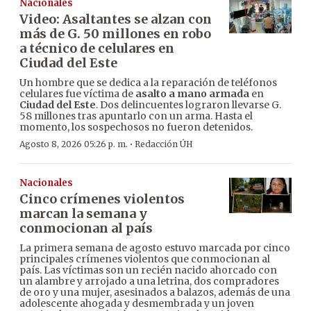
Nacionales
Video: Asaltantes se alzan con
más de G. 50 millones en robo
a técnico de celulares en
Ciudad del Este
Un hombre que se dedica a la reparación de teléfonos
celulares fue víctima de
asalto a mano armada
en
Ciudad del Este
. Dos delincuentes lograron llevarse G.
58 millones tras apuntarlo con un arma. Hasta el
momento, los sospechosos no fueron detenidos.
·
Agosto 8, 2026 05:26 p. m.
Redacción ÚH
Nacionales
Cinco crímenes violentos
marcan la semana y
conmocionan al país
La primera semana de agosto estuvo marcada por cinco
principales crímenes violentos que conmocionan al
país. Las víctimas son un recién nacido ahorcado con
un alambre y arrojado a una letrina, dos compradores
de oro y una mujer, asesinados a balazos, además de una
adolescente ahogada y desmembrada y un joven