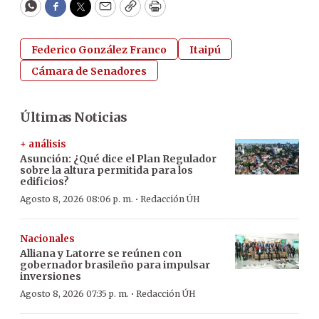
WhatsApp
Facebook
Twitter
Email
Copy
Print
Federico González Franco
Itaipú
Cámara de Senadores
Últimas Noticias
+ análisis
Asunción: ¿Qué dice el Plan Regulador
sobre la altura permitida para los
edificios?
·
Agosto 8, 2026 08:06 p. m.
Redacción ÚH
Nacionales
Alliana y Latorre se reúnen con
gobernador brasileño para impulsar
inversiones
·
Agosto 8, 2026 07:35 p. m.
Redacción ÚH