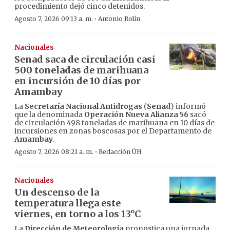
procedimiento dejó cinco detenidos.
·
Agosto 7, 2026 09:13 a. m.
Antonio Rolín
Nacionales
Senad saca de circulación casi
500 toneladas de marihuana
en incursión de 10 días por
Amambay
La
Secretaría Nacional Antidrogas
(
Senad
) informó
que la denominada
Operación Nueva Alianza 56
sacó
de circulación 498 toneladas de marihuana en 10 días de
incursiones en zonas boscosas por el Departamento de
Amambay
.
·
Agosto 7, 2026 08:21 a. m.
Redacción ÚH
Nacionales
Un descenso de la
temperatura llega este
viernes, en torno a los 13°C
La
Dirección de Meteorología
pronostica una jornada