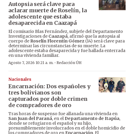
Autopsia será clave para
aclarar muerte de Roselín, la
adolescente que estaba
desaparecida en Caazapá
El comisario Blas Fernández, subjefe del Departamento
Investigaciones de
Caazapá
, afirmó que la autopsia al
cuerpo de
Roselín Florentín Gómez
(14) será clave para
determinar las circunstancias de su muerte. La
adolescente estaba desaparecida y fue hallada enterrada
en una vivienda familiar.
·
Agosto 7, 2026 10:21 a. m.
Redacción ÚH
Nacionales
Encarnación: Dos españoles y
tres bolivianos son
capturados por doble crimen
de compradores de oro
Tras horas de suspenso fue allanada una vivienda en
San Juan del Paraná
, en el
Departamento de Itapúa
,
donde se refugiaron el español y su hijo,
presumiblemente involucrados en el doble homicidio de
los compradores de oro en
Encarnación
. El