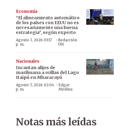
Economía
“El alineamiento automático
de los países con EEUU no es
necesariamente una buena
estrategia”, según experto
·
Agosto 7, 2026 03:17
Redacción
p. m.
ÚH
Nacionales
Incautan alijos de
marihuana a orillas del Lago
Itaipú en Mbaracayú
·
Agosto 7, 2026 02:04
Edgar
p. m.
Medina
Notas más leídas