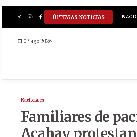
NACI
ÚLTIMAS NOTICIAS
twitter
instagram
facebook
tiktok
youtube
spotify
07 ago 2026
Nacionales
Familiares de pac
Acahay protestan