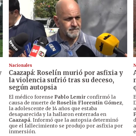
Nacionales
N
y
Caazapá: Roselín murió por asfixia y
la violencia sufrió tras su deceso,
según autopsia
El médico forense
Pablo Lemir
confirmó la
E
causa de muerte de
Roselín Florentín Gómez
,
D
la adolescente de 14 años que estaba
a
desaparecida y la hallaron enterrada en
Caazapá
. Informó que la autopsia determinó
d
que el fallecimiento se produjo por asfixia por
a
inmersión.
e