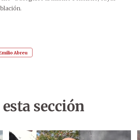
blación.
Emilio Abreu
 esta sección