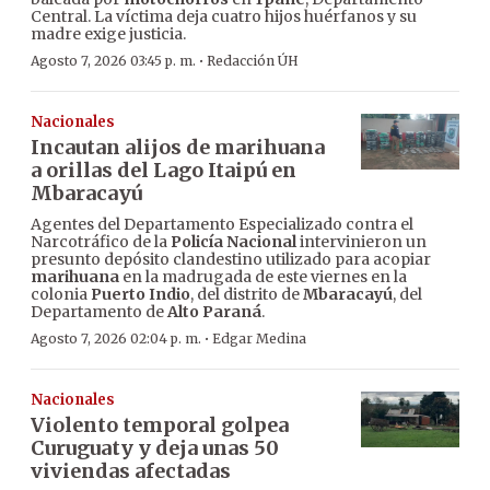
Central. La víctima deja cuatro hijos huérfanos y su
madre exige justicia.
·
Agosto 7, 2026 03:45 p. m.
Redacción ÚH
Nacionales
Incautan alijos de marihuana
a orillas del Lago Itaipú en
Mbaracayú
Agentes del Departamento Especializado contra el
Narcotráfico de la
Policía Nacional
intervinieron un
presunto depósito clandestino utilizado para acopiar
marihuana
en la madrugada de este viernes en la
colonia
Puerto Indio
, del distrito de
Mbaracayú
, del
Departamento de
Alto Paraná
.
·
Agosto 7, 2026 02:04 p. m.
Edgar Medina
Nacionales
Violento temporal golpea
Curuguaty y deja unas 50
viviendas afectadas