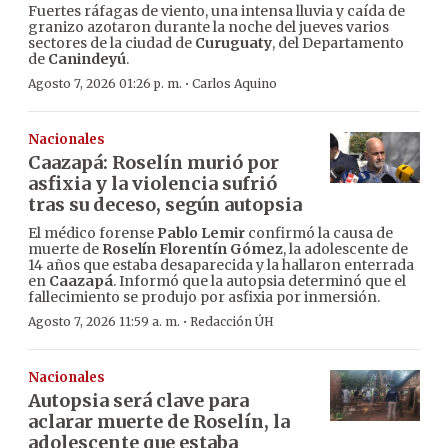
Fuertes ráfagas de viento, una intensa lluvia y caída de
granizo azotaron durante la noche del jueves varios
sectores de la ciudad de
Curuguaty
, del Departamento
de
Canindeyú
.
·
Agosto 7, 2026 01:26 p. m.
Carlos Aquino
Nacionales
Caazapá: Roselín murió por
asfixia y la violencia sufrió
tras su deceso, según autopsia
El médico forense
Pablo Lemir
confirmó la causa de
muerte de
Roselín Florentín Gómez
, la adolescente de
14 años que estaba desaparecida y la hallaron enterrada
en
Caazapá
. Informó que la autopsia determinó que el
fallecimiento se produjo por asfixia por inmersión.
·
Agosto 7, 2026 11:59 a. m.
Redacción ÚH
Nacionales
Autopsia será clave para
aclarar muerte de Roselín, la
adolescente que estaba