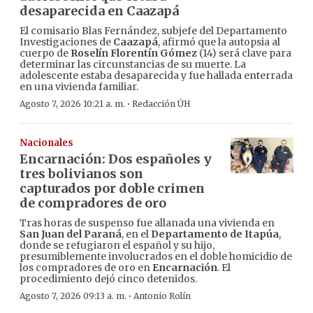
desaparecida en Caazapá
El comisario Blas Fernández, subjefe del Departamento
Investigaciones de
Caazapá
, afirmó que la autopsia al
cuerpo de
Roselín Florentín Gómez
(14) será clave para
determinar las circunstancias de su muerte. La
adolescente estaba desaparecida y fue hallada enterrada
en una vivienda familiar.
·
Agosto 7, 2026 10:21 a. m.
Redacción ÚH
Nacionales
Encarnación: Dos españoles y
tres bolivianos son
capturados por doble crimen
de compradores de oro
Tras horas de suspenso fue allanada una vivienda en
San Juan del Paraná
, en el
Departamento de Itapúa
,
donde se refugiaron el español y su hijo,
presumiblemente involucrados en el doble homicidio de
los compradores de oro en
Encarnación
. El
procedimiento dejó cinco detenidos.
·
Agosto 7, 2026 09:13 a. m.
Antonio Rolín