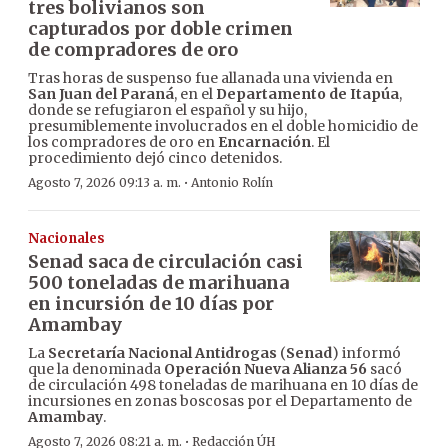
tres bolivianos son
capturados por doble crimen
de compradores de oro
Tras horas de suspenso fue allanada una vivienda en
San Juan del Paraná
, en el
Departamento de Itapúa
,
donde se refugiaron el español y su hijo,
presumiblemente involucrados en el doble homicidio de
los compradores de oro en
Encarnación
. El
procedimiento dejó cinco detenidos.
·
Agosto 7, 2026 09:13 a. m.
Antonio Rolín
Nacionales
Senad saca de circulación casi
500 toneladas de marihuana
en incursión de 10 días por
Amambay
La
Secretaría Nacional Antidrogas
(
Senad
) informó
que la denominada
Operación Nueva Alianza 56
sacó
de circulación 498 toneladas de marihuana en 10 días de
incursiones en zonas boscosas por el Departamento de
Amambay
.
·
Agosto 7, 2026 08:21 a. m.
Redacción ÚH