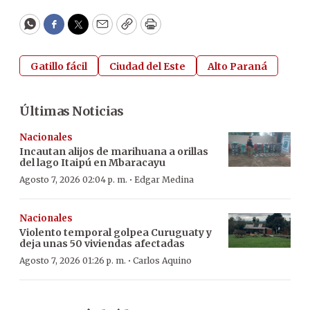
WhatsApp
Facebook
Twitter
Email
Copy
Print
Gatillo fácil
Ciudad del Este
Alto Paraná
Últimas Noticias
Nacionales
Incautan alijos de marihuana a orillas
del lago Itaipú en Mbaracayu
·
Agosto 7, 2026 02:04 p. m.
Edgar Medina
Nacionales
Violento temporal golpea Curuguaty y
deja unas 50 viviendas afectadas
·
Agosto 7, 2026 01:26 p. m.
Carlos Aquino