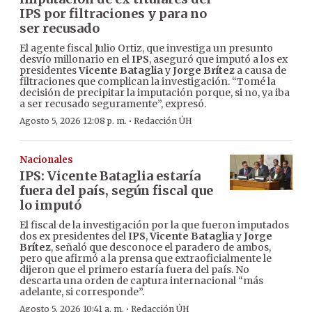
IPS por filtraciones y para no
ser recusado
El agente fiscal Julio Ortiz, que investiga un presunto
desvío millonario en el
IPS
, aseguró que imputó a los ex
presidentes
Vicente Bataglia
y
Jorge Brítez
a causa de
filtraciones que complican la investigación. “Tomé la
decisión de precipitar la imputación porque, si no, ya iba
a ser recusado seguramente”, expresó.
·
Agosto 5, 2026 12:08 p. m.
Redacción ÚH
Nacionales
IPS: Vicente Bataglia estaría
fuera del país, según fiscal que
lo imputó
El fiscal de la investigación por la que fueron imputados
dos ex presidentes del
IPS
,
Vicente Bataglia
y
Jorge
Brítez
, señaló que desconoce el paradero de ambos,
pero que afirmó a la prensa que extraoficialmente le
dijeron que el primero estaría fuera del país. No
descarta una orden de captura internacional “más
adelante, si corresponde”.
·
Agosto 5, 2026 10:41 a. m.
Redacción ÚH