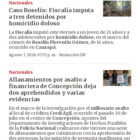
Nacionales
Caso Roselín: Fiscalía imputa
a tres detenidos por
homicidio doloso
La
Fiscalía
imputó este viernes a un joven de 21 años y a
dos adolescentes por
homicidio doloso
, en el marco del
crimen de
Roselín Florentín Gómez
, de 14 años,
ocurrido en
Caazapá
.
·
Agosto 7, 2026 07:57 p. m.
Redacción ÚH
Nacionales
Allanamientos por asalto a
financiera de Concepción deja
dos aprehendidos y varias
evidencias
En el marco de la investigación por el
millonario asalto
al local de créditos
Credi Ágil
, ocurrido el pasado 30 de
julio en el centro de
Concepción
, agentes del
Departamento de Investigaciones de Hechos Punibles
de la
Policía Nacional
realizaron este viernes una serie
de allanamientos que culminaron con la aprehensión de
dos personas, la incautación de presunta marihuana, un