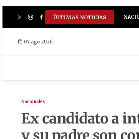
NACI
ÚLTIMAS NOTICIAS
twitter
instagram
facebook
tiktok
youtube
spotify
07 ago 2026
Nacionales
Ex candidato a in
y su padre son c