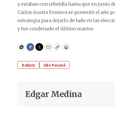
y estaban con rebeldía hasta que en junio d
Carlos Acosta Fonseca se presentó el año 
estrategia para dejarlo de lado en las elecc
y fue condenado el último martes.
WhatsApp
Facebook
Twitter
Email
Copy
Print
Itakyry
Alto Paraná
Edgar Medina