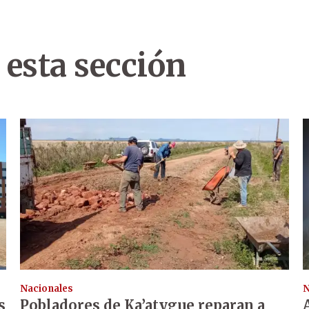
 esta sección
Nacionales
N
s
Pobladores de Ka’atygue reparan a