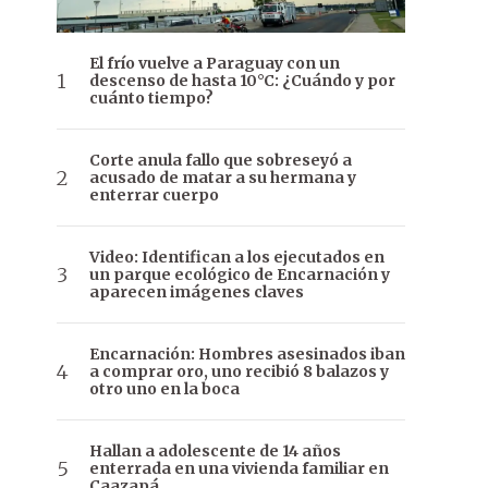
El frío vuelve a Paraguay con un
descenso de hasta 10°C: ¿Cuándo y por
cuánto tiempo?
Corte anula fallo que sobreseyó a
acusado de matar a su hermana y
enterrar cuerpo
Video: Identifican a los ejecutados en
un parque ecológico de Encarnación y
aparecen imágenes claves
Encarnación: Hombres asesinados iban
a comprar oro, uno recibió 8 balazos y
otro uno en la boca
Hallan a adolescente de 14 años
enterrada en una vivienda familiar en
Caazapá