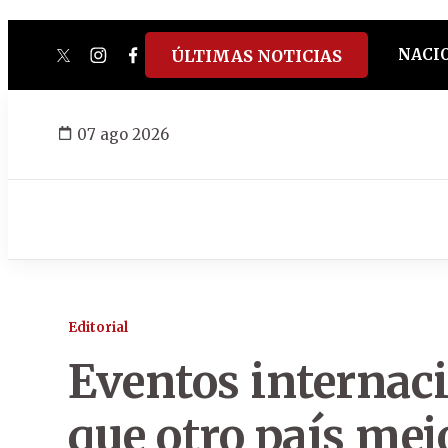
NACI
ÚLTIMAS NOTICIAS
twitter
instagram
facebook
tiktok
youtube
spotify
07 ago 2026
Editorial
Eventos internac
que otro país mej