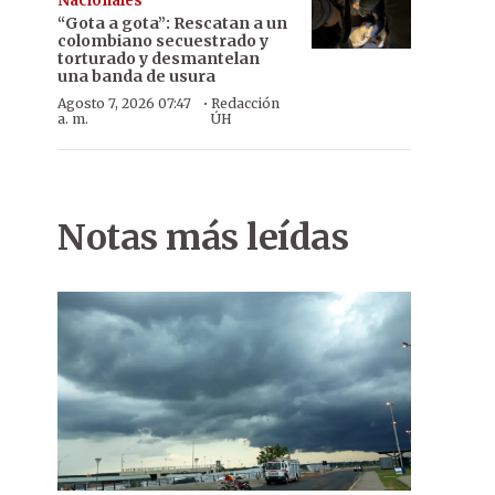
Nacionales
“Gota a gota”: Rescatan a un
colombiano secuestrado y
torturado y desmantelan
una banda de usura
·
Agosto 7, 2026 07:47
Redacción
a. m.
ÚH
Notas más leídas