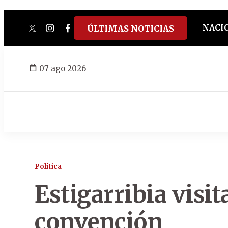
NACI
ÚLTIMAS NOTICIAS
twitter
instagram
facebook
tiktok
youtube
spotify
07 ago 2026
Política
Estigarribia visit
convención