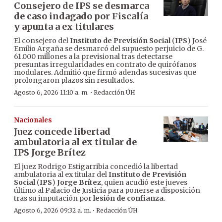
Consejero de IPS se desmarca
de caso indagado por Fiscalía
y apunta a ex titulares
El consejero del
Instituto de Previsión Social
(
IPS
) José
Emilio Argaña se desmarcó del supuesto perjuicio de G.
61.000 millones a la previsional tras detectarse
presuntas irregularidades en contrato de quirófanos
modulares. Admitió que firmó adendas sucesivas que
prolongaron plazos sin resultados.
·
Agosto 6, 2026 11:10 a. m.
Redacción ÚH
Nacionales
Juez concede libertad
ambulatoria al ex titular de
IPS Jorge Brítez
El juez Rodrigo Estigarribia concedió la libertad
ambulatoria al ex titular del
Instituto de Previsión
Social
(
IPS
)
Jorge Brítez
, quien acudió este jueves
último al Palacio de Justicia para ponerse a disposición
tras su imputación por
lesión de confianza
.
·
Agosto 6, 2026 09:32 a. m.
Redacción ÚH