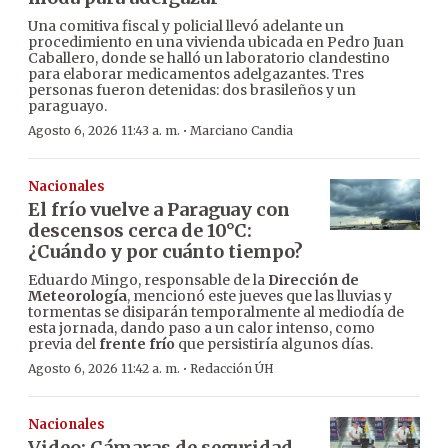
Una comitiva fiscal y policial llevó adelante un
procedimiento en una vivienda ubicada en Pedro Juan
Caballero, donde se halló un laboratorio clandestino
para elaborar medicamentos adelgazantes. Tres
personas fueron detenidas: dos brasileños y un
paraguayo.
·
Agosto 6, 2026 11:43 a. m.
Marciano Candia
Nacionales
El frío vuelve a Paraguay con
descensos cerca de 10°C:
¿Cuándo y por cuánto tiempo?
Eduardo Mingo, responsable de la
Dirección de
Meteorología
, mencionó este jueves que las lluvias y
tormentas se disiparán temporalmente al mediodía de
esta jornada, dando paso a un calor intenso, como
previa del
frente frío
que persistiría algunos días.
·
Agosto 6, 2026 11:42 a. m.
Redacción ÚH
Nacionales
Video: Cámaras de seguridad