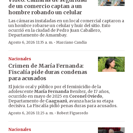
de un comercio captan a un
hombre robando un celular
Las cámaras instaladas en un local comercial captaron a
un hombre robarse un celular y huir del sitio. Esto
ocurrió en la ciudad de Pedro Juan Caballero,
Departamento de Amambay.
·
Agosto 6, 2026 11:35 a. m.
Marciano Candia
Nacionales
Crimen de María Fernanda:
Fiscalía pide duras condenas
para acusados
El juicio oral y público por el feminicidio de la
adolescente
María Fernanda
Benítez, de 17 años,
ocurrido en mayo de 2025 en
Coronel Oviedo
,
Departamento de
Caaguazú
, avanza hacia su etapa
decisiva. La Fiscalía pidió penas duras para acusados.
·
Agosto 6, 2026 11:25 a. m.
Robert Figueredo
Nacionales