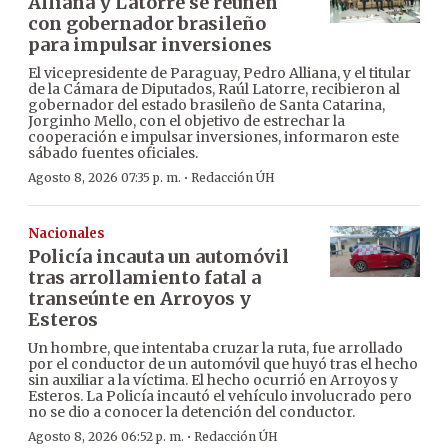
Alliana y Latorre se reúnen
con gobernador brasileño
para impulsar inversiones
El vicepresidente de Paraguay, Pedro Alliana, y el titular
de la Cámara de Diputados, Raúl Latorre, recibieron al
gobernador del estado brasileño de Santa Catarina,
Jorginho Mello, con el objetivo de estrechar la
cooperación e impulsar inversiones, informaron este
sábado fuentes oficiales.
·
Agosto 8, 2026 07:35 p. m.
Redacción ÚH
Nacionales
Policía incauta un automóvil
tras arrollamiento fatal a
transeúnte en Arroyos y
Esteros
Un hombre, que intentaba cruzar la ruta, fue arrollado
por el conductor de un automóvil que huyó tras el hecho
sin auxiliar a la víctima. El hecho ocurrió en Arroyos y
Esteros. La Policía incautó el vehículo involucrado pero
no se dio a conocer la detención del conductor.
·
Agosto 8, 2026 06:52 p. m.
Redacción ÚH