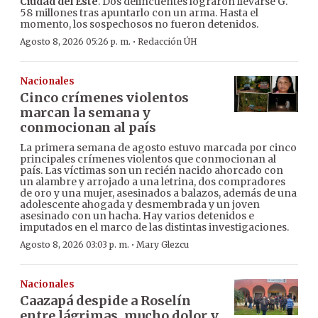
Ciudad del Este
. Dos delincuentes lograron llevarse G.
58 millones tras apuntarlo con un arma. Hasta el
momento, los sospechosos no fueron detenidos.
·
Agosto 8, 2026 05:26 p. m.
Redacción ÚH
Nacionales
Cinco crímenes violentos
marcan la semana y
conmocionan al país
La primera semana de agosto estuvo marcada por cinco
principales crímenes violentos que conmocionan al
país. Las víctimas son un recién nacido ahorcado con
un alambre y arrojado a una letrina, dos compradores
de oro y una mujer, asesinados a balazos, además de una
adolescente ahogada y desmembrada y un joven
asesinado con un hacha. Hay varios detenidos e
imputados en el marco de las distintas investigaciones.
·
Agosto 8, 2026 03:03 p. m.
Mary Glezcu
Nacionales
Caazapá despide a Roselín
entre lágrimas, mucho dolor y