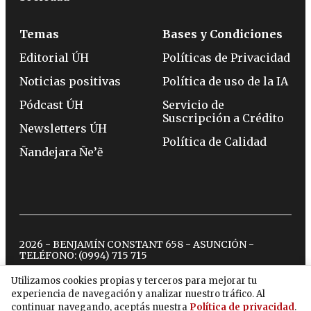
Temas
Bases y Condiciones
Editorial ÚH
Políticas de Privacidad
Noticias positivas
Política de uso de la IA
Pódcast ÚH
Servicio de
Suscripción a Crédito
Newsletters ÚH
Política de Calidad
Ñandejara Ñe’ẽ
2026 - BENJAMÍN CONSTANT 658 - ASUNCIÓN -
TELÉFONO:
(0994) 715 715
Utilizamos cookies propias y terceros para mejorar tu
experiencia de navegación y analizar nuestro tráfico. Al
twitter
instagram
facebook
tiktok
youtube
spotify
continuar navegando, aceptás nuestra
Política de privacidad
.