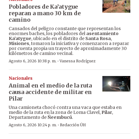
Pobladores de Ka’atygue
reparan a mano 30 km de
camino
Cansados del peligro constante que representan los
enormes baches, los pobladores del
asentamiento
Ka’atygue
, ubicado en el distrito de
Santa Rosa
,
Misiones
, tomaron la iniciativa y comenzaron a reparar
por cuenta propia un trayecto de aproximadamente 30
kilómetros de camino vecinal.
·
Agosto 6, 2026 10:38 p. m.
Vanessa Rodríguez
Nacionales
Animal en el medio de la ruta
causa accidente de militar en
Pilar
Una camioneta chocó contra una vaca que estaba en
medio de la ruta en la zona de Loma Clavel,
Pilar
,
Departamento de
Ñeembucú
.
·
Agosto 6, 2026 10:24 p. m.
Redacción ÚH