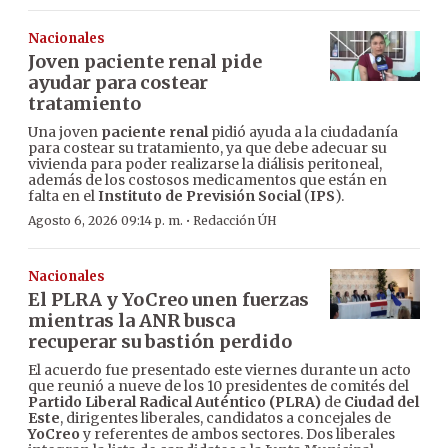
Nacionales
Joven paciente renal pide
ayudar para costear
tratamiento
Una joven
paciente renal
pidió ayuda a la ciudadanía
para costear su tratamiento, ya que debe adecuar su
vivienda para poder realizarse la diálisis peritoneal,
además de los costosos medicamentos que están en
falta en el
Instituto de Previsión Social
(
IPS
).
·
Agosto 6, 2026 09:14 p. m.
Redacción ÚH
Nacionales
El PLRA y YoCreo unen fuerzas
mientras la ANR busca
recuperar su bastión perdido
El acuerdo fue presentado este viernes durante un acto
que reunió a nueve de los 10 presidentes de comités del
Partido Liberal Radical Auténtico (PLRA)
de
Ciudad del
Este
, dirigentes liberales, candidatos a concejales de
YoCreo
y referentes de ambos sectores. Dos liberales