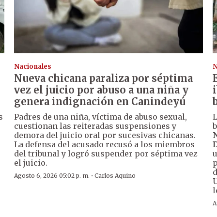
Nacionales
N
Nueva chicana paraliza por séptima
vez el juicio por abuso a una niña y
genera indignación en Canindeyú
s
Padres de una niña, víctima de abuso sexual,
L
cuestionan las reiteradas suspensiones y
b
demora del juicio oral por sucesivas chicanas.
N
La defensa del acusado recusó a los miembros
D
del tribunal y logró suspender por séptima vez
u
el juicio.
p
d
·
Agosto 6, 2026 05:02 p. m.
Carlos Aquino
U
l
A