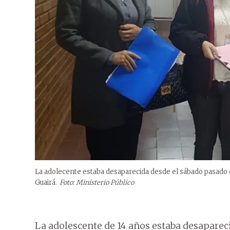
La adolecente estaba desaparecida desde el sábado pasado e
Guairá.
Foto: Ministerio Público
La adolescente de 14 años estaba desaparec