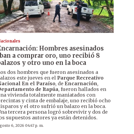
acionales
Encarnación: Hombres asesinados
iban a comprar oro, uno recibió 8
balazos y otro uno en la boca
os dos hombres que fueron asesinados a
alazos este jueves en el
Parque Recreativo
acional En el Paraíso
, de
Encarnación
,
epartamento de Itapúa
, fueron hallados en
na vivienda totalmente maniatados con
recintas y cinta de embalaje, uno recibió ocho
isparos y el otro sufrió un balazo en la boca.
na tercera persona logró sobrevivir y dos de
os supuestos autores ya están detenidos.
gosto 6, 2026 04:47 p. m.