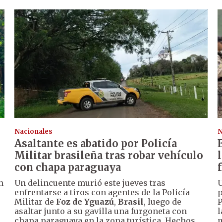
Nacionales
N
Asaltante es abatido por Policía
Militar brasileña tras robar vehículo
con chapa paraguaya
n
Un delincuente murió este jueves tras
U
enfrentarse a tiros con agentes de la Policía
p
Militar de
Foz de Yguazú
,
Brasil
, luego de
P
asaltar junto a su gavilla una furgoneta con
l
chapa paraguaya en la zona turística. Hechos
m