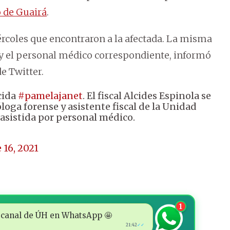
 de Guairá
.
ércoles que encontraron a la afectada. La misma
e y el personal médico correspondiente, informó
e Twitter.
cida
#pamelajanet
. El fiscal Alcides Espinola se
oga forense y asistente fiscal de la Unidad
 asistida por personal médico.
 16, 2021
1
 al canal de ÚH en WhatsApp 🤩
21:42
✓✓