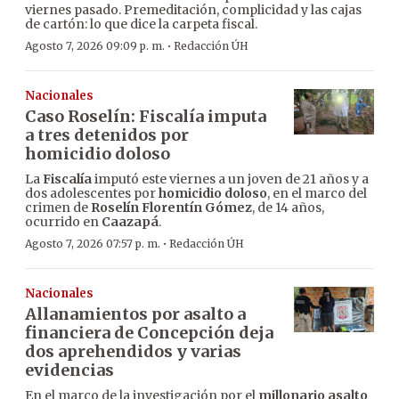
viernes pasado. Premeditación, complicidad y las cajas
de cartón: lo que dice la carpeta fiscal.
·
Agosto 7, 2026 09:09 p. m.
Redacción ÚH
Nacionales
Caso Roselín: Fiscalía imputa
a tres detenidos por
homicidio doloso
La
Fiscalía
imputó este viernes a un joven de 21 años y a
dos adolescentes por
homicidio doloso
, en el marco del
crimen de
Roselín Florentín Gómez
, de 14 años,
ocurrido en
Caazapá
.
·
Agosto 7, 2026 07:57 p. m.
Redacción ÚH
Nacionales
Allanamientos por asalto a
financiera de Concepción deja
dos aprehendidos y varias
evidencias
En el marco de la investigación por el
millonario asalto