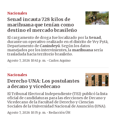
Nacionales
Senad incauta 728 kilos de
marihuana que tenían como
destino el mercado brasileño
El cargamento de droga fue localizado por la
Senad
,
durante un operativo realizado en el distrito de Yvy Pytã,
Departamento de
Canindeyú
. Según los datos
manejados por los intervinientes, la
marihuana
sería
trasladada hacia territorio brasileño.
·
Agosto 7, 2026 10:41 p. m.
Carlos Aquino
Nacionales
Derecho UNA: Los postulantes
a decano y vicedecano
El Tribunal Electoral Independiente (TEI) publicó la lista
oficial de candidaturas para las elecciones de Decano y
Vicedecano de la Facultad de Derecho y Ciencias
Sociales de la Universidad Nacional de Asunción (UNA).
·
Agosto 7, 2026 10:35 p. m.
Redacción ÚH