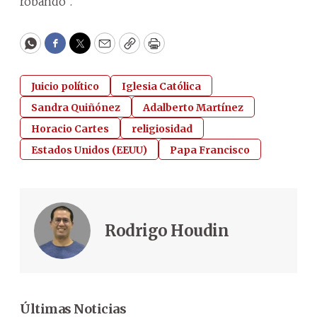
robando”.
WhatsApp
Facebook
Twitter
Email
Copy
Print
Juicio político
Iglesia Católica
Sandra Quiñónez
Adalberto Martínez
Horacio Cartes
religiosidad
Estados Unidos (EEUU)
Papa Francisco
Rodrigo Houdin
Últimas Noticias