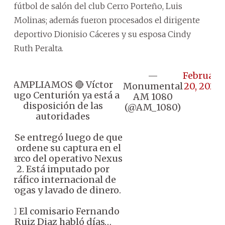
fútbol de salón del club Cerro Porteño, Luis
Molinas; además fueron procesados el dirigente
deportivo Dionisio Cáceres y su esposa Cindy
Ruth Peralta.
—
February
AMPLIAMOS 🔴 Víctor
Monumental
20, 2026
Hugo Centurión ya está a
AM 1080
disposición de las
(@AM_1080)
autoridades
🔸 Se entregó luego de que
se ordene su captura en el
marco del operativo Nexus
2. Está imputado por
tráfico internacional de
drogas y lavado de dinero.
👉🏼 El comisario Fernando
Ruiz Diaz habló días…