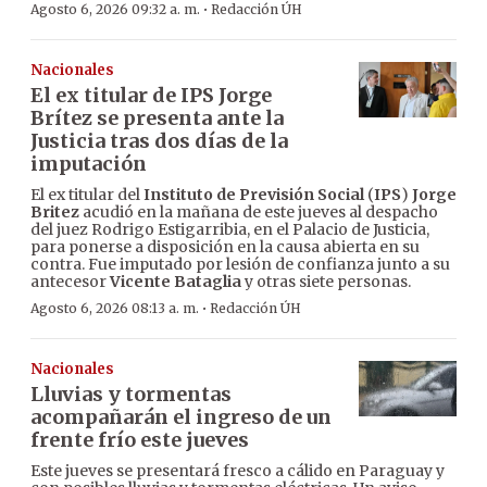
·
Agosto 6, 2026 09:32 a. m.
Redacción ÚH
Nacionales
El ex titular de IPS Jorge
Brítez se presenta ante la
Justicia tras dos días de la
imputación
El ex titular del
Instituto de Previsión Social
(
IPS
)
Jorge
Britez
acudió en la mañana de este jueves al despacho
del juez Rodrigo Estigarribia, en el Palacio de Justicia,
para ponerse a disposición en la causa abierta en su
contra. Fue imputado por lesión de confianza junto a su
antecesor
Vicente Bataglia
y otras siete personas.
·
Agosto 6, 2026 08:13 a. m.
Redacción ÚH
Nacionales
Lluvias y tormentas
acompañarán el ingreso de un
frente frío este jueves
Este jueves se presentará fresco a cálido en Paraguay y