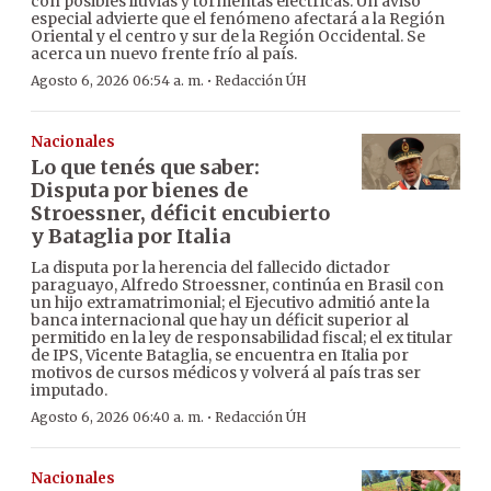
con posibles lluvias y tormentas eléctricas. Un aviso
especial advierte que el fenómeno afectará a la Región
Oriental y el centro y sur de la Región Occidental. Se
acerca un nuevo frente frío al país.
·
Agosto 6, 2026 06:54 a. m.
Redacción ÚH
Nacionales
Lo que tenés que saber:
Disputa por bienes de
Stroessner, déficit encubierto
y Bataglia por Italia
La disputa por la herencia del fallecido dictador
paraguayo, Alfredo Stroessner, continúa en Brasil con
un hijo extramatrimonial; el Ejecutivo admitió ante la
banca internacional que hay un déficit superior al
permitido en la ley de responsabilidad fiscal; el ex titular
de IPS, Vicente Bataglia, se encuentra en Italia por
motivos de cursos médicos y volverá al país tras ser
imputado.
·
Agosto 6, 2026 06:40 a. m.
Redacción ÚH
Nacionales