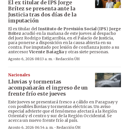
El ex titular de IPS Jorge
Brítez se presenta ante la
Justicia tras dos días de la
imputación
El ex titular del
Instituto de Previsión Social
(
IPS
)
Jorge
Britez
acudió en la mañana de este jueves al despacho
del juez Rodrigo Estigarribia, en el Palacio de Justicia,
para ponerse a disposición en la causa abierta en su
contra. Fue imputado por lesión de confianza junto a su
antecesor
Vicente Bataglia
y otras siete personas.
·
Agosto 6, 2026 08:13 a. m.
Redacción ÚH
Nacionales
Lluvias y tormentas
acompañarán el ingreso de un
frente frío este jueves
Este jueves se presentará fresco a cálido en Paraguay y
con posibles lluvias y tormentas eléctricas. Un aviso
especial advierte que el fenómeno afectará a la Región
Oriental y el centro y sur de la Región Occidental. Se
acerca un nuevo frente frío al país.
·
Agosto 6, 2026 06:54 a. m.
Redacción ÚH