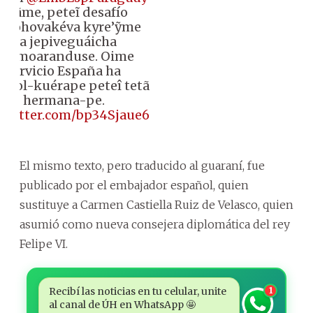
akãme, peteĩ desafío
mbohovakéva kyre’ỹme
ha jepiveguáicha
añemoaranduse. Oime
servicio España ha
añol-kuérape peteî tetã
hermana-pe.
.twitter.com/bp34Sjaue6
El mismo texto, pero traducido al guaraní, fue
publicado por el embajador español, quien
sustituye a Carmen Castiella Ruiz de Velasco, quien
asumió como nueva consejera diplomática del rey
Felipe VI.
Recibí las noticias en tu celular, unite
1
al canal de ÚH en WhatsApp 🤩