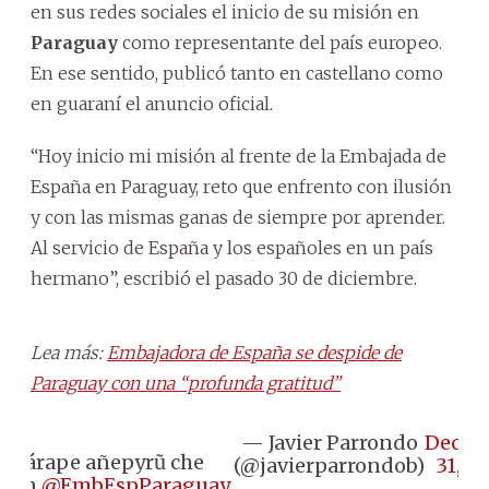
en sus redes sociales el inicio de su misión en
Paraguay
como representante del país europeo.
En ese sentido, publicó tanto en castellano como
en guaraní el anuncio oficial.
“Hoy inicio mi misión al frente de la Embajada de
España en Paraguay, reto que enfrento con ilusión
y con las mismas ganas de siempre por aprender.
Al servicio de España y los españoles en un país
hermano”, escribió el pasado 30 de diciembre.
Lea más:
Embajadora de España se despide de
Paraguay con una “profunda gratitud”
— Javier Parrondo
Decem
Ko árape añepyrũ che
(@javierparrondob)
31, 2
sión
@EmbEspParaguay