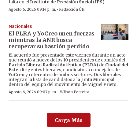
falta en el
Instituto de Previsión Social
(
IPS
).
·
Agosto 6, 2026 09:14 p. m.
Redacción ÚH
Nacionales
El PLRA y YoCreo unen fuerzas
mientras la ANR busca
recuperar su bastión perdido
El acuerdo fue presentado este viernes durante un acto
que reunió a nueve de los 10 presidentes de comités del
Partido Liberal Radical Auténtico (PLRA)
de
Ciudad del
Este
, dirigentes liberales, candidatos a concejales de
YoCreo
y referentes de ambos sectores. Dos liberales
integran la lista de candidatos a la Junta Municipal
dentro del equipo del movimiento de Miguel Prieto.
·
Agosto 6, 2026 09:07 p. m.
Wilson Ferreira
Carga Más