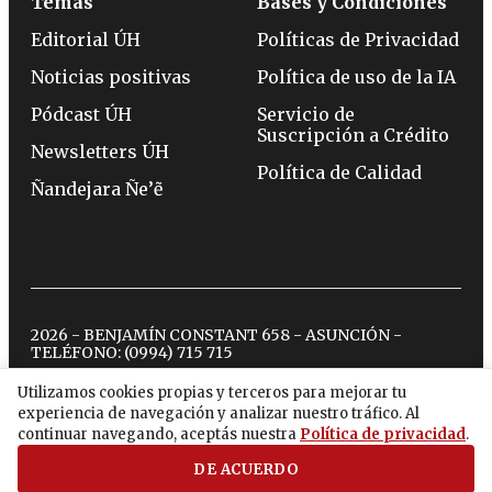
Temas
Bases y Condiciones
Editorial ÚH
Políticas de Privacidad
Noticias positivas
Política de uso de la IA
Pódcast ÚH
Servicio de
Suscripción a Crédito
Newsletters ÚH
Política de Calidad
Ñandejara Ñe’ẽ
2026 - BENJAMÍN CONSTANT 658 - ASUNCIÓN -
TELÉFONO:
(0994) 715 715
Utilizamos cookies propias y terceros para mejorar tu
experiencia de navegación y analizar nuestro tráfico. Al
twitter
instagram
facebook
tiktok
youtube
spotify
continuar navegando, aceptás nuestra
Política de privacidad
.
DE ACUERDO