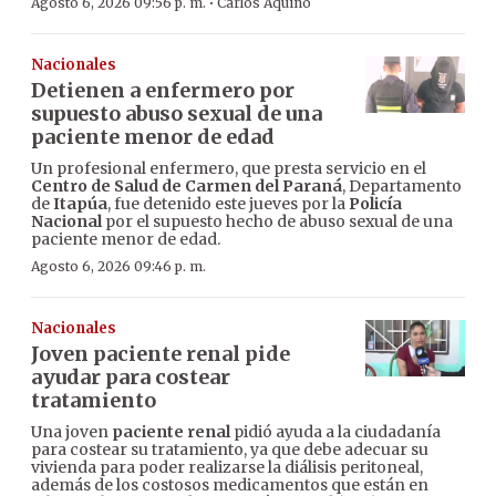
·
Agosto 6, 2026 09:56 p. m.
Carlos Aquino
Nacionales
Detienen a enfermero por
supuesto abuso sexual de una
paciente menor de edad
Un profesional enfermero, que presta servicio en el
Centro de Salud de Carmen del Paraná
, Departamento
de
Itapúa
, fue detenido este jueves por la
Policía
Nacional
por el supuesto hecho de abuso sexual de una
paciente menor de edad.
Agosto 6, 2026 09:46 p. m.
Nacionales
Joven paciente renal pide
ayudar para costear
tratamiento
Una joven
paciente renal
pidió ayuda a la ciudadanía
para costear su tratamiento, ya que debe adecuar su
vivienda para poder realizarse la diálisis peritoneal,
además de los costosos medicamentos que están en