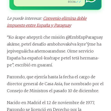
✓✓
03:36
Le puede interesar:
Convenio elimina doble
impuesto entre España y Paraguay
“Ko árape añepyrũ che misión @EmbEspParaguay
akãme, peteĩ desafío ambohovakéva kyre’ỹme ha
jepiveguáicha añemoaranduse. Oime servicio
España ha español-kuérape peteî tetã hermana-
pe”, escribió en guaraní.
Parrondo, que ejercía hasta la fecha el cargo de
director general de Casa Asia, fue nombrado por el
Consejo de Ministros el pasado 10 de diciembre.
Nacido en Madrid el 12 de noviembre de 1977,
Parrondo se licenció en Derecho por la