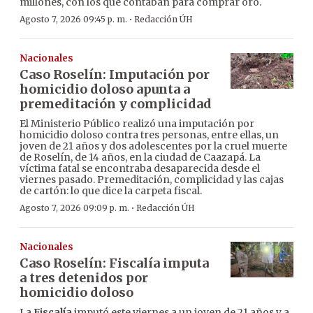
millones, con los que contaban para comprar oro.
·
Agosto 7, 2026 09:45 p. m.
Redacción ÚH
Nacionales
Caso Roselín: Imputación por
homicidio doloso apunta a
premeditación y complicidad
El Ministerio Público realizó una imputación por
homicidio doloso contra tres personas, entre ellas, un
joven de 21 años y dos adolescentes por la cruel muerte
de Roselín, de 14 años, en la ciudad de Caazapá. La
víctima fatal se encontraba desaparecida desde el
viernes pasado. Premeditación, complicidad y las cajas
de cartón: lo que dice la carpeta fiscal.
·
Agosto 7, 2026 09:09 p. m.
Redacción ÚH
Nacionales
Caso Roselín: Fiscalía imputa
a tres detenidos por
homicidio doloso
La
Fiscalía
imputó este viernes a un joven de 21 años y a