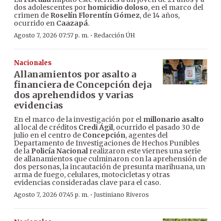
dos adolescentes por
homicidio doloso
, en el marco del
crimen de
Roselín Florentín Gómez
, de 14 años,
ocurrido en
Caazapá
.
·
Agosto 7, 2026 07:57 p. m.
Redacción ÚH
Nacionales
Allanamientos por asalto a
financiera de Concepción deja
dos aprehendidos y varias
evidencias
En el marco de la investigación por el
millonario asalto
al local de créditos
Credi Ágil
, ocurrido el pasado 30 de
julio en el centro de
Concepción
, agentes del
Departamento de Investigaciones de Hechos Punibles
de la
Policía Nacional
realizaron este viernes una serie
de allanamientos que culminaron con la aprehensión de
dos personas, la incautación de presunta marihuana, un
arma de fuego, celulares, motocicletas y otras
evidencias consideradas clave para el caso.
·
Agosto 7, 2026 07:45 p. m.
Justiniano Riveros