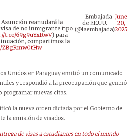
— Embajada
June
 Asunción reanudará la
de EE.UU.
20,
 visa de no inmigrante tipo
(@laembajada)
2025
://t.co/69g9uYxRwV
) para
ntinuación, compartimos la
com/ZBgRmw0tHw
ados Unidos en Paraguay emitió un comunicado
iantiles y respondió a la preocupación que generó
o programar nuevas citas.
ficó la nueva orden dictada por el Gobierno de
 la emisión de visados.
trega de visas a estudiantes en todo el mundo