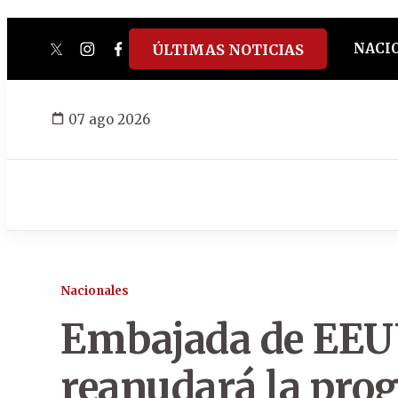
NACI
ÚLTIMAS NOTICIAS
twitter
instagram
facebook
tiktok
youtube
spotify
07 ago 2026
Nacionales
Embajada de EEU
reanudará la pro