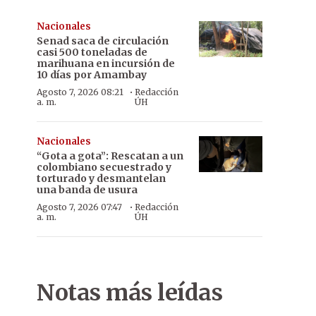
Nacionales
Senad saca de circulación
casi 500 toneladas de
marihuana en incursión de
10 días por Amambay
·
Agosto 7, 2026 08:21
Redacción
a. m.
ÚH
Nacionales
“Gota a gota”: Rescatan a un
colombiano secuestrado y
torturado y desmantelan
una banda de usura
·
Agosto 7, 2026 07:47
Redacción
a. m.
ÚH
Notas más leídas