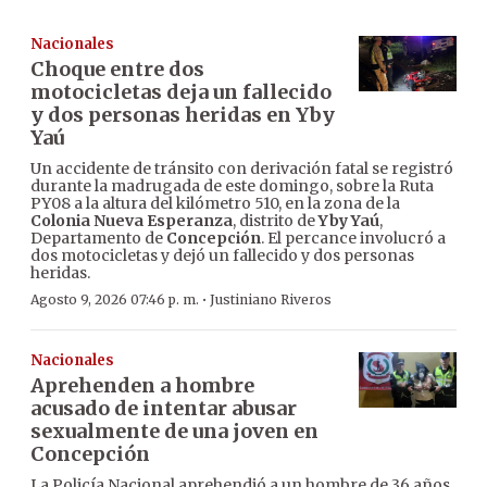
Nacionales
Choque entre dos
motocicletas deja un fallecido
y dos personas heridas en Yby
Yaú
Un accidente de tránsito con derivación fatal se registró
durante la madrugada de este domingo, sobre la Ruta
PY08 a la altura del kilómetro 510, en la zona de la
Colonia Nueva Esperanza
, distrito de
Yby Yaú
,
Departamento de
Concepción
. El percance involucró a
dos motocicletas y dejó un fallecido y dos personas
heridas.
·
Agosto 9, 2026 07:46 p. m.
Justiniano Riveros
Nacionales
Aprehenden a hombre
acusado de intentar abusar
sexualmente de una joven en
Concepción
La Policía Nacional aprehendió a un hombre de 36 años