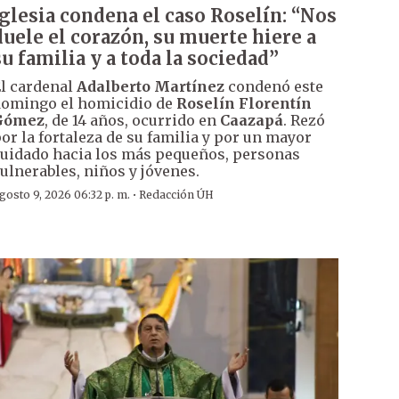
Iglesia condena el caso Roselín: “Nos
duele el corazón, su muerte hiere a
su familia y a toda la sociedad”
l cardenal
Adalberto Martínez
condenó este
omingo el homicidio de
Roselín Florentín
Gómez
, de 14 años, ocurrido en
Caazapá
. Rezó
or la fortaleza de su familia y por un mayor
uidado hacia los más pequeños, personas
ulnerables, niños y jóvenes.
·
gosto 9, 2026 06:32 p. m.
Redacción ÚH