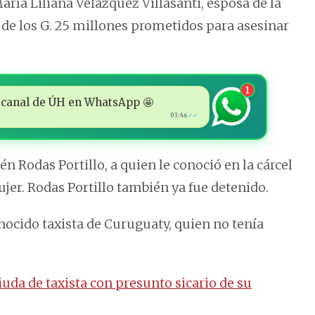
María Liliana Velázquez Villasanti, esposa de la
s de los G. 25 millones prometidos para asesinar
1
 al canal de ÚH en WhatsApp 🤩
03:46
✓✓
n Rodas Portillo, a quien le conoció en la cárcel
er. Rodas Portillo también ya fue detenido.
onocido taxista de Curuguaty, quien no tenía
iuda de taxista con presunto sicario de su