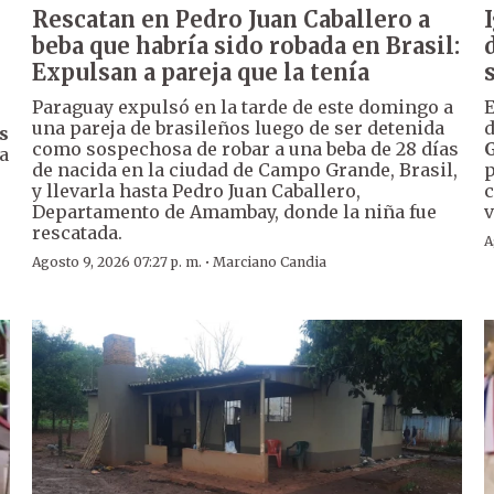
Rescatan en Pedro Juan Caballero a
beba que habría sido robada en Brasil:
Expulsan a pareja que la tenía
Paraguay expulsó en la tarde de este domingo a
E
una pareja de brasileños luego de ser detenida
d
s
como sospechosa de robar a una beba de 28 días
a
de nacida en la ciudad de Campo Grande, Brasil,
p
y llevarla hasta Pedro Juan Caballero,
c
Departamento de Amambay, donde la niña fue
v
rescatada.
A
·
Agosto 9, 2026 07:27 p. m.
Marciano Candia