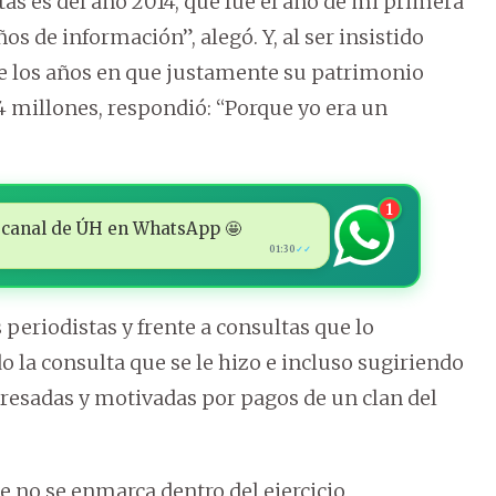
tas es del año 2014, que fue el año de mi primera
s de información”, alegó. Y, al ser insistido
 de los años en que justamente su patrimonio
24 millones, respondió: “Porque yo era un
1
 al canal de ÚH en WhatsApp 🤩
01:30
✓✓
periodistas y frente a consultas que lo
 la consulta que se le hizo e incluso sugiriendo
eresadas y motivadas por pagos de un clan del
e no se enmarca dentro del ejercicio