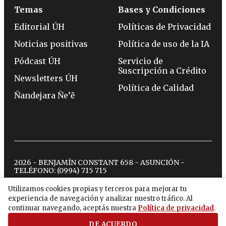
Temas
Bases y Condiciones
Editorial ÚH
Políticas de Privacidad
Noticias positivas
Política de uso de la IA
Pódcast ÚH
Servicio de
Suscripción a Crédito
Newsletters ÚH
Política de Calidad
Ñandejara Ñe’ẽ
2026 - BENJAMÍN CONSTANT 658 - ASUNCIÓN -
TELÉFONO:
(0994) 715 715
Utilizamos cookies propias y terceros para mejorar tu
experiencia de navegación y analizar nuestro tráfico. Al
twitter
instagram
facebook
tiktok
youtube
spotify
continuar navegando, aceptás nuestra
Política de privacidad
.
DE ACUERDO